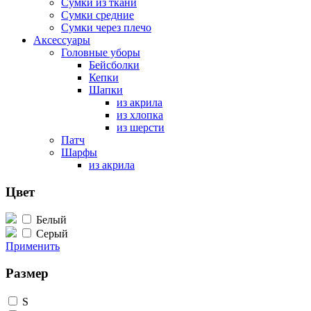
Сумки из ткани
Сумки средние
Сумки через плечо
Аксессуары
Головные уборы
Бейсболки
Кепки
Шапки
из акрила
из хлопка
из шерсти
Патч
Шарфы
из акрила
Цвет
Белый
Серый
Применить
Размер
S