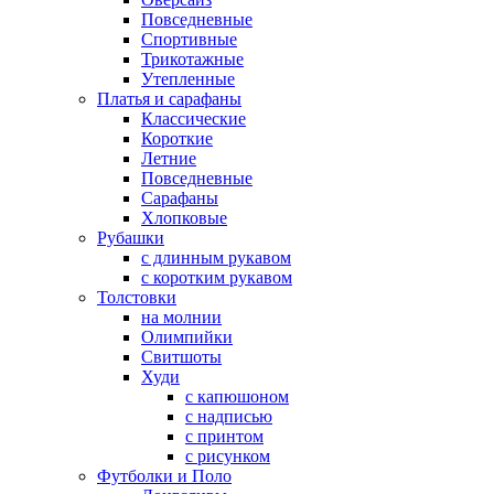
Повседневные
Спортивные
Трикотажные
Утепленные
Платья и сарафаны
Классические
Короткие
Летние
Повседневные
Сарафаны
Хлопковые
Рубашки
с длинным рукавом
с коротким рукавом
Толстовки
на молнии
Олимпийки
Свитшоты
Худи
с капюшоном
с надписью
с принтом
с рисунком
Футболки и Поло