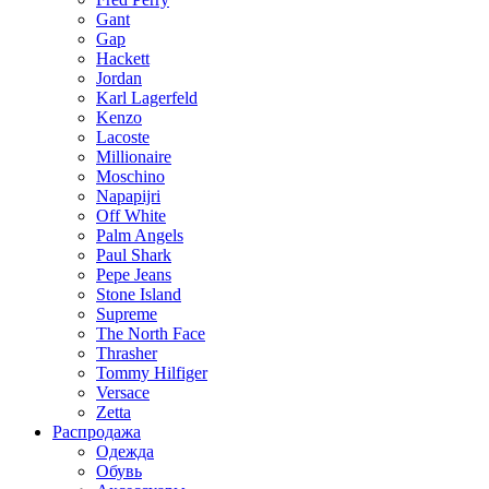
Gant
Gap
Hackett
Jordan
Karl Lagerfeld
Kenzo
Lacoste
Millionaire
Moschino
Napapijri
Off White
Palm Angels
Paul Shark
Pepe Jeans
Stone Island
Supreme
The North Face
Thrasher
Tommy Hilfiger
Versace
Zetta
Распродажа
Одежда
Обувь