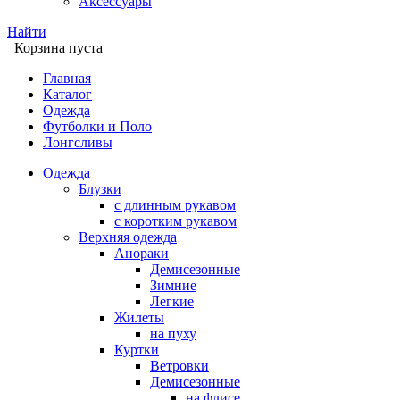
Аксессуары
Найти
Корзина пуста
Главная
Каталог
Одежда
Футболки и Поло
Лонгсливы
Одежда
Блузки
с длинным рукавом
с коротким рукавом
Верхняя одежда
Анораки
Демисезонные
Зимние
Легкие
Жилеты
на пуху
Куртки
Ветровки
Демисезонные
на флисе