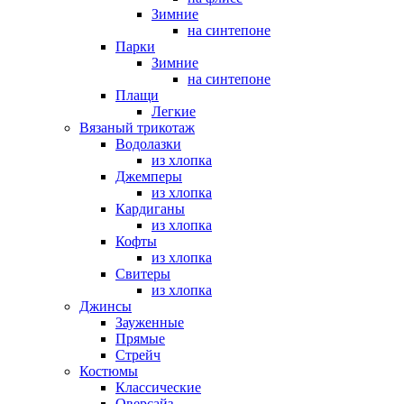
Зимние
на синтепоне
Парки
Зимние
на синтепоне
Плащи
Легкие
Вязаный трикотаж
Водолазки
из хлопка
Джемперы
из хлопка
Кардиганы
из хлопка
Кофты
из хлопка
Свитеры
из хлопка
Джинсы
Зауженные
Прямые
Стрейч
Костюмы
Классические
Оверсайз