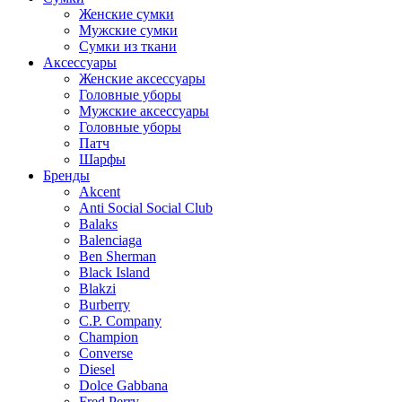
Женские сумки
Мужские сумки
Сумки из ткани
Аксессуары
Женские аксессуары
Головные уборы
Мужские аксессуары
Головные уборы
Патч
Шарфы
Бренды
Akcent
Anti Social Social Club
Balaks
Balenciaga
Ben Sherman
Black Island
Blakzi
Burberry
C.P. Company
Champion
Converse
Diesel
Dolce Gabbana
Fred Perry