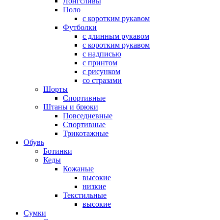
Лонгсливы
Поло
с коротким рукавом
Футболки
с длинным рукавом
с коротким рукавом
с надписью
с принтом
с рисунком
со стразами
Шорты
Спортивные
Штаны и брюки
Повседневные
Спортивные
Трикотажные
Обувь
Ботинки
Кеды
Кожаные
высокие
низкие
Текстильные
высокие
Сумки