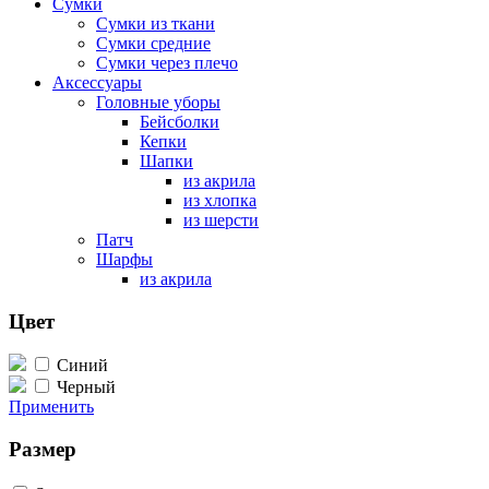
Сумки
Сумки из ткани
Сумки средние
Сумки через плечо
Аксессуары
Головные уборы
Бейсболки
Кепки
Шапки
из акрила
из хлопка
из шерсти
Патч
Шарфы
из акрила
Цвет
Синий
Черный
Применить
Размер