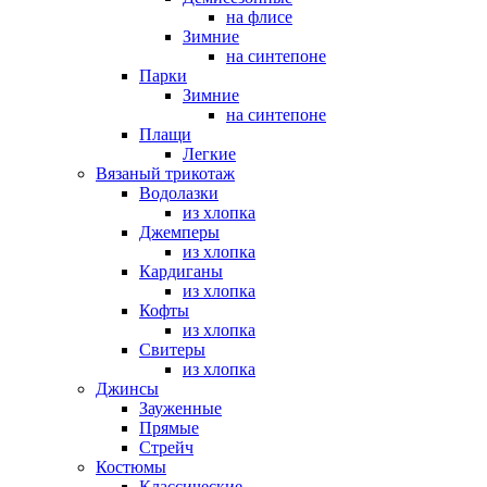
на флисе
Зимние
на синтепоне
Парки
Зимние
на синтепоне
Плащи
Легкие
Вязаный трикотаж
Водолазки
из хлопка
Джемперы
из хлопка
Кардиганы
из хлопка
Кофты
из хлопка
Свитеры
из хлопка
Джинсы
Зауженные
Прямые
Стрейч
Костюмы
Классические