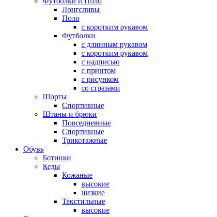
Футболки и Поло
Лонгсливы
Поло
с коротким рукавом
Футболки
с длинным рукавом
с коротким рукавом
с надписью
с принтом
с рисунком
со стразами
Шорты
Спортивные
Штаны и брюки
Повседневные
Спортивные
Трикотажные
Обувь
Ботинки
Кеды
Кожаные
высокие
низкие
Текстильные
высокие