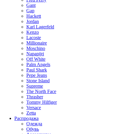
Gant
Gap
Hackett
Jordan
Karl Lagerfeld
Kenzo
Lacoste
Millionaire
Moschino
Napapijri
Off White
Palm Angels
Paul Shark
Pepe Jeans
Stone Island
Supreme
The North Face
Thrasher
Tommy Hilfiger
Versace
Zetta
Распродажа
Одежда
Обувь