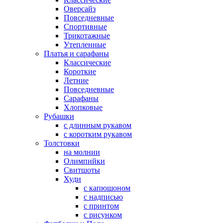
Оверсайз
Повседневные
Спортивные
Трикотажные
Утепленные
Платья и сарафаны
Классические
Короткие
Летние
Повседневные
Сарафаны
Хлопковые
Рубашки
с длинным рукавом
с коротким рукавом
Толстовки
на молнии
Олимпийки
Свитшоты
Худи
с капюшоном
с надписью
с принтом
с рисунком