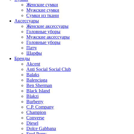
Женские сумки
Мужские сумки
Сумки из ткани
Аксессуары
Женские аксессуары
Головные уборы
Мужские аксессуары
Головные уборы
Патч
Шарфы
Бренды
Akcent
Anti Social Social Club
Balaks
Balenciaga
Ben Sherman
Black Island
Blakzi
Burberry
C.P. Company
Champion
Converse
Diesel
Dolce Gabbana
Fred Perry