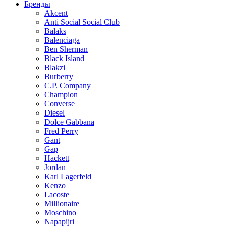
Бренды
Akcent
Anti Social Social Club
Balaks
Balenciaga
Ben Sherman
Black Island
Blakzi
Burberry
C.P. Company
Champion
Converse
Diesel
Dolce Gabbana
Fred Perry
Gant
Gap
Hackett
Jordan
Karl Lagerfeld
Kenzo
Lacoste
Millionaire
Moschino
Napapijri