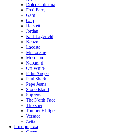
Dolce Gabbana
Fred Perry
Gant
Gap
Hackett
Jordan
Karl Lagerfeld
Kenzo
Lacoste
Millionaire
Moschino
Napapijri
Off White
Palm Angels
Paul Shark
Pepe Jeans
Stone Island
Supreme
The North Face
Thrasher
Tommy Hilfiger
Versace
Zetta
Распродажа
Одежда