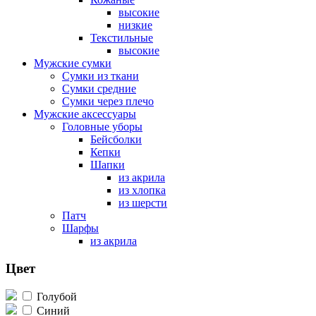
высокие
низкие
Текстильные
высокие
Мужские сумки
Сумки из ткани
Сумки средние
Сумки через плечо
Мужские аксессуары
Головные уборы
Бейсболки
Кепки
Шапки
из акрила
из хлопка
из шерсти
Патч
Шарфы
из акрила
Цвет
Голубой
Синий