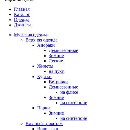
Главная
Каталог
Одежда
Джинсы
Мужская одежда
Верхняя одежда
Анораки
Демисезонные
Зимние
Легкие
Жилеты
на пуху
Куртки
Ветровки
Демисезонные
на флисе
Зимние
на синтепоне
Парки
Зимние
на синтепоне
Вязаный трикотаж
Водолазки