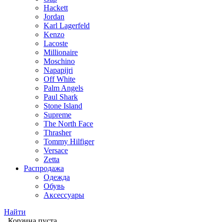
Hackett
Jordan
Karl Lagerfeld
Kenzo
Lacoste
Millionaire
Moschino
Napapijri
Off White
Palm Angels
Paul Shark
Stone Island
Supreme
The North Face
Thrasher
Tommy Hilfiger
Versace
Zetta
Распродажа
Одежда
Обувь
Аксессуары
Найти
Корзина пуста