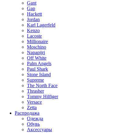
Gant
Gap
Hackett
Jordan
Karl Lagerfeld
Kenzo
Lacoste
Millionaire
Moschino
Napapijri
Off White
Palm Angels
Paul Shark
Stone Island
Supreme
The North Face
Thrasher
Tommy Hilfiger
Versace
Zetta
Распродажа
Одежда
Обувь
Аксессуары