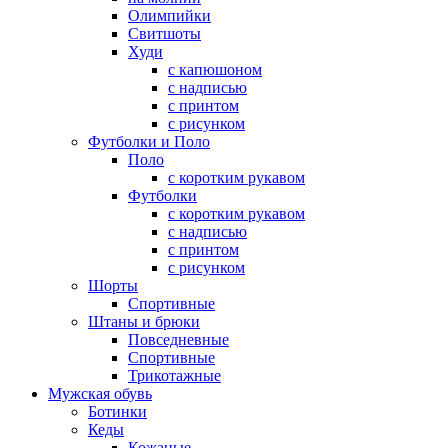
Олимпийки
Свитшоты
Худи
с капюшоном
с надписью
с принтом
с рисунком
Футболки и Поло
Поло
с коротким рукавом
Футболки
с коротким рукавом
с надписью
с принтом
с рисунком
Шорты
Спортивные
Штаны и брюки
Повседневные
Спортивные
Трикотажные
Мужская обувь
Ботинки
Кеды
Кожаные