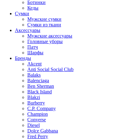
Ботинки
Кеды
Сумки
Мужские сумки
Сумки из ткани
Аксессуары
Мужские аксессуары
Головные уборы
Патч
Шарфы
Бренды
Akcent
Anti Social Social Club
Balaks
Balenciaga
Ben Sherman
Black Island
Blakzi
Burberry
C.P. Company
Champion
Converse
Diesel
Dolce Gabbana
Fred Perry