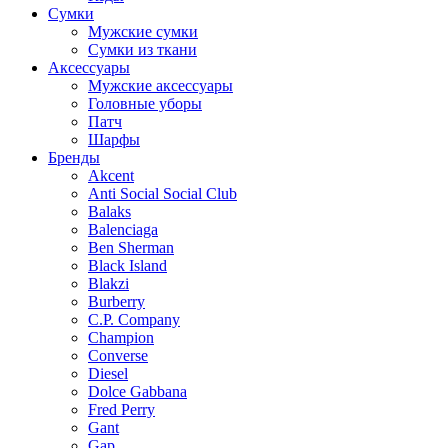
Сумки
Мужские сумки
Сумки из ткани
Аксессуары
Мужские аксессуары
Головные уборы
Патч
Шарфы
Бренды
Akcent
Anti Social Social Club
Balaks
Balenciaga
Ben Sherman
Black Island
Blakzi
Burberry
C.P. Company
Champion
Converse
Diesel
Dolce Gabbana
Fred Perry
Gant
Gap