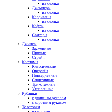
из хлопка
Джемперы
из хлопка
Кардиганы
из хлопка
Кофты
из хлопка
Свитеры
из хлопка
Джинсы
Зауженные
Прямые
Стрейч
Костюмы
Классические
Оверсайз
Повседневные
Спортивные
Трикотажные
Утепленные
Рубашки
с длинным рукавом
с коротким рукавом
Толстовки
на молнии