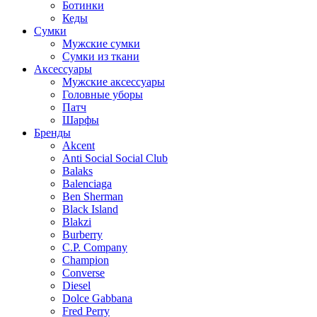
Ботинки
Кеды
Сумки
Мужские сумки
Сумки из ткани
Аксессуары
Мужские аксессуары
Головные уборы
Патч
Шарфы
Бренды
Akcent
Anti Social Social Club
Balaks
Balenciaga
Ben Sherman
Black Island
Blakzi
Burberry
C.P. Company
Champion
Converse
Diesel
Dolce Gabbana
Fred Perry