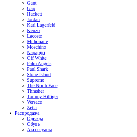
Gant
Gap
Hackett
Jordan
Karl Lagerfeld
Kenzo
Lacoste
Millionaire
Moschino
Napapijri
Off White
Palm Angels
Paul Shark
Stone Island
Supreme
The North Face
Thrasher
Tommy Hilfiger
Versace
Zetta
Распродажа
Одежда
Обувь
Аксессуары