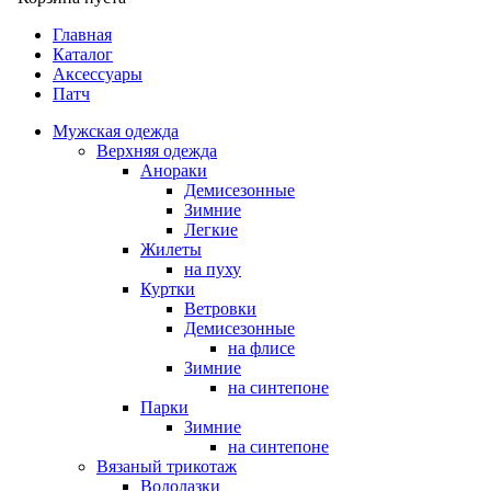
Главная
Каталог
Аксессуары
Патч
Мужская одежда
Верхняя одежда
Анораки
Демисезонные
Зимние
Легкие
Жилеты
на пуху
Куртки
Ветровки
Демисезонные
на флисе
Зимние
на синтепоне
Парки
Зимние
на синтепоне
Вязаный трикотаж
Водолазки