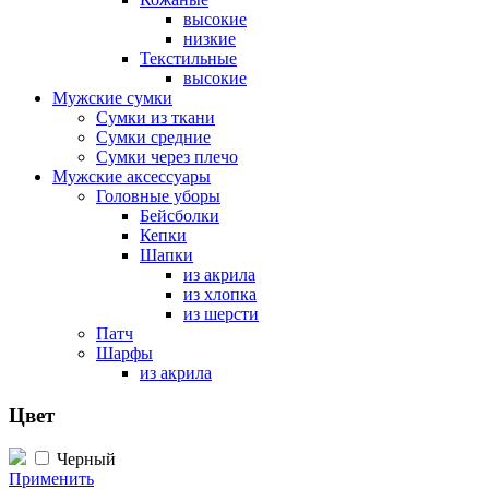
высокие
низкие
Текстильные
высокие
Мужские сумки
Сумки из ткани
Сумки средние
Сумки через плечо
Мужские аксессуары
Головные уборы
Бейсболки
Кепки
Шапки
из акрила
из хлопка
из шерсти
Патч
Шарфы
из акрила
Цвет
Черный
Применить