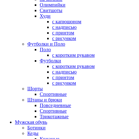
Олимпийки
Свитшоты
Худи
с капюшоном
с надписью
с принтом
с рисунком
Футболки и Поло
Поло
с коротким рукавом
Футболки
с коротким рукавом
с надписью
с принтом
с рисунком
Шорты
Спортивные
Штаны и брюки
Повседневные
Спортивные
Трикотажные
Мужская обувь
Ботинки
Кеды
Кожаные