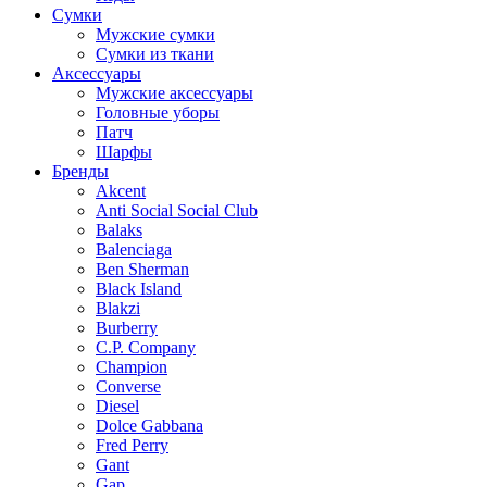
Сумки
Мужские сумки
Сумки из ткани
Аксессуары
Мужские аксессуары
Головные уборы
Патч
Шарфы
Бренды
Akcent
Anti Social Social Club
Balaks
Balenciaga
Ben Sherman
Black Island
Blakzi
Burberry
C.P. Company
Champion
Converse
Diesel
Dolce Gabbana
Fred Perry
Gant
Gap