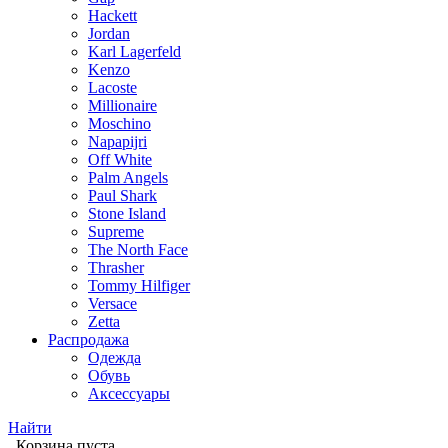
Hackett
Jordan
Karl Lagerfeld
Kenzo
Lacoste
Millionaire
Moschino
Napapijri
Off White
Palm Angels
Paul Shark
Stone Island
Supreme
The North Face
Thrasher
Tommy Hilfiger
Versace
Zetta
Распродажа
Одежда
Обувь
Аксессуары
Найти
Корзина пуста