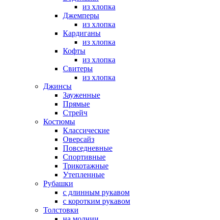
из хлопка
Джемперы
из хлопка
Кардиганы
из хлопка
Кофты
из хлопка
Свитеры
из хлопка
Джинсы
Зауженные
Прямые
Стрейч
Костюмы
Классические
Оверсайз
Повседневные
Спортивные
Трикотажные
Утепленные
Рубашки
с длинным рукавом
с коротким рукавом
Толстовки
на молнии