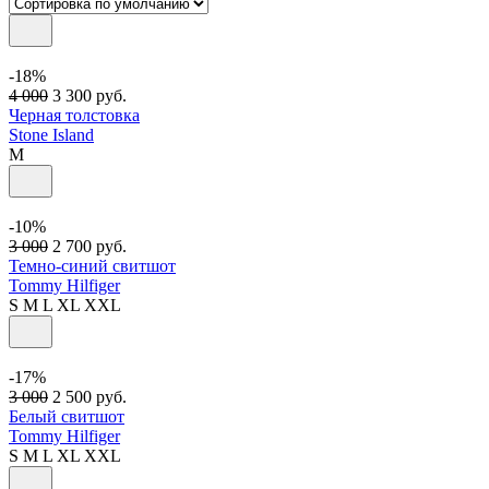
-18%
4 000
3 300
руб.
Черная толстовка
Stone Island
M
-10%
3 000
2 700
руб.
Темно-синий свитшот
Tommy Hilfiger
S
M
L
XL
XXL
-17%
3 000
2 500
руб.
Белый свитшот
Tommy Hilfiger
S
M
L
XL
XXL