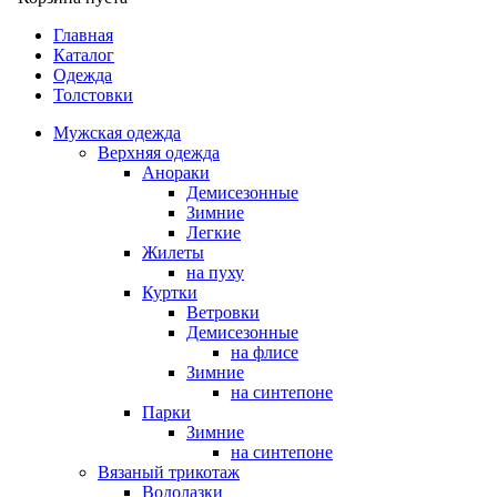
Главная
Каталог
Одежда
Толстовки
Мужская одежда
Верхняя одежда
Анораки
Демисезонные
Зимние
Легкие
Жилеты
на пуху
Куртки
Ветровки
Демисезонные
на флисе
Зимние
на синтепоне
Парки
Зимние
на синтепоне
Вязаный трикотаж
Водолазки