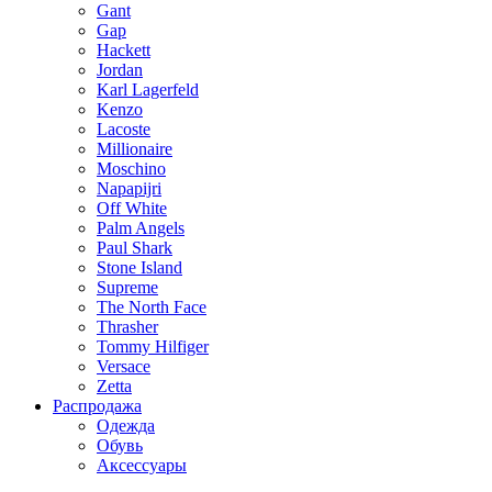
Gant
Gap
Hackett
Jordan
Karl Lagerfeld
Kenzo
Lacoste
Millionaire
Moschino
Napapijri
Off White
Palm Angels
Paul Shark
Stone Island
Supreme
The North Face
Thrasher
Tommy Hilfiger
Versace
Zetta
Распродажа
Одежда
Обувь
Аксессуары