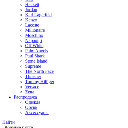
Hackett
Jordan
Karl Lagerfeld
Kenzo
Lacoste
Millionaire
Moschino
Napapijri
Off White
Palm Angels
Paul Shark
Stone Island
Supreme
The North Face
Thrasher
Tommy Hilfiger
Versace
Zetta
Распродажа
Одежда
Обувь
Аксессуары
Найти
Корзина пуста