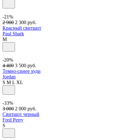
-21%
2 900
2 300
руб.
Красный свитшот
Paul Shark
M
-20%
4 400
3 500
руб.
Темно-синее худи
Jordan
S
M
L
XL
-33%
3 000
2 000
руб.
Свитшот черный
Fred Perry
S