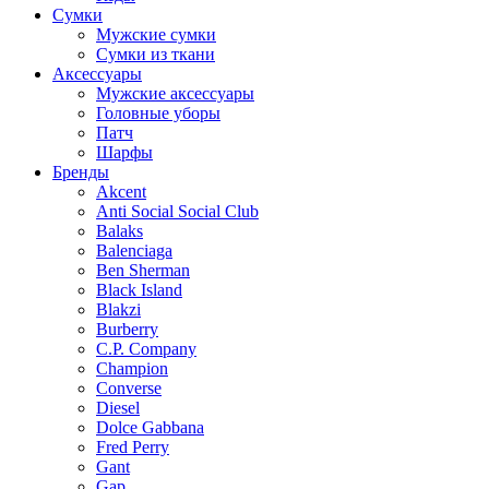
Сумки
Мужские сумки
Сумки из ткани
Аксессуары
Мужские аксессуары
Головные уборы
Патч
Шарфы
Бренды
Akcent
Anti Social Social Club
Balaks
Balenciaga
Ben Sherman
Black Island
Blakzi
Burberry
C.P. Company
Champion
Converse
Diesel
Dolce Gabbana
Fred Perry
Gant
Gap