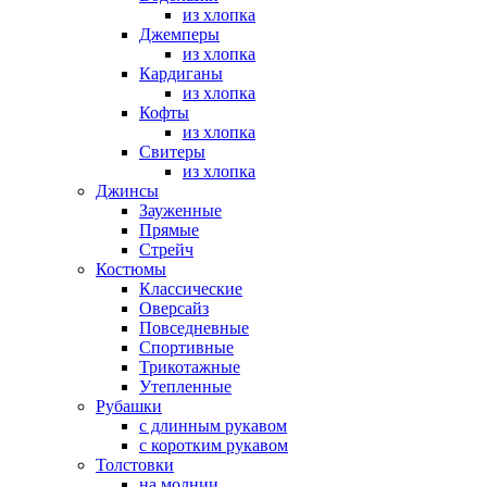
из хлопка
Джемперы
из хлопка
Кардиганы
из хлопка
Кофты
из хлопка
Свитеры
из хлопка
Джинсы
Зауженные
Прямые
Стрейч
Костюмы
Классические
Оверсайз
Повседневные
Спортивные
Трикотажные
Утепленные
Рубашки
с длинным рукавом
с коротким рукавом
Толстовки
на молнии