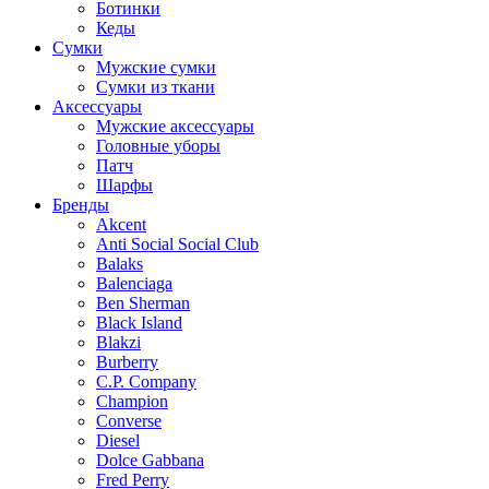
Ботинки
Кеды
Сумки
Мужские сумки
Сумки из ткани
Аксессуары
Мужские аксессуары
Головные уборы
Патч
Шарфы
Бренды
Akcent
Anti Social Social Club
Balaks
Balenciaga
Ben Sherman
Black Island
Blakzi
Burberry
C.P. Company
Champion
Converse
Diesel
Dolce Gabbana
Fred Perry