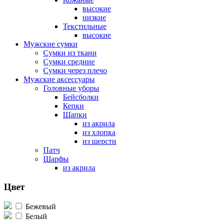
высокие
низкие
Текстильные
высокие
Мужские сумки
Сумки из ткани
Сумки средние
Сумки через плечо
Мужские аксессуары
Головные уборы
Бейсболки
Кепки
Шапки
из акрила
из хлопка
из шерсти
Патч
Шарфы
из акрила
Цвет
Бежевый
Белый