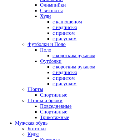
Олимпийки
Свитшоты
Худи
с капюшоном
с надписью
с принтом
с рисунком
Футболки и Поло
Поло
с коротким рукавом
Футболки
с коротким рукавом
с надписью
с принтом
с рисунком
Шорты
Спортивные
Штаны и брюки
Повседневные
Спортивные
Трикотажные
Мужская обувь
Ботинки
Кеды
Кожаные