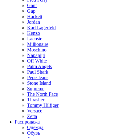
Gant
Gap
Hackett
Jordan
Karl Lagerfeld
Kenzo
Lacoste
Millionaire
Moschino
Napapijri
Off White
Palm Angels
Paul Shark
Pepe Jeans
Stone Island
Supreme
The North Face
Thrasher
Tommy Hilfiger
Versace
Zetta
Распродажа
Одежда
Обувь