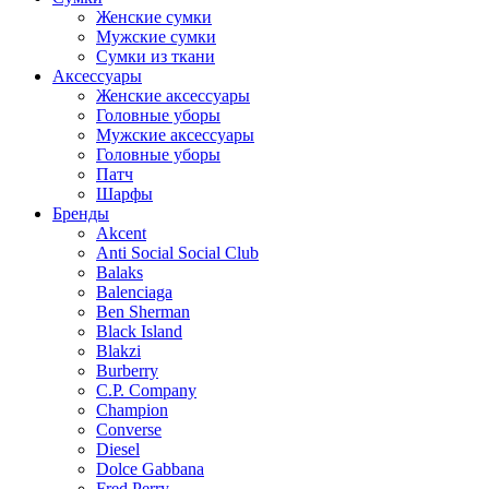
Женские сумки
Мужские сумки
Сумки из ткани
Аксессуары
Женские аксессуары
Головные уборы
Мужские аксессуары
Головные уборы
Патч
Шарфы
Бренды
Akcent
Anti Social Social Club
Balaks
Balenciaga
Ben Sherman
Black Island
Blakzi
Burberry
C.P. Company
Champion
Converse
Diesel
Dolce Gabbana
Fred Perry