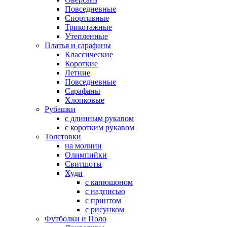
Повседневные
Спортивные
Трикотажные
Утепленные
Платья и сарафаны
Классические
Короткие
Летние
Повседневные
Сарафаны
Хлопковые
Рубашки
с длинным рукавом
с коротким рукавом
Толстовки
на молнии
Олимпийки
Свитшоты
Худи
с капюшоном
с надписью
с принтом
с рисунком
Футболки и Поло