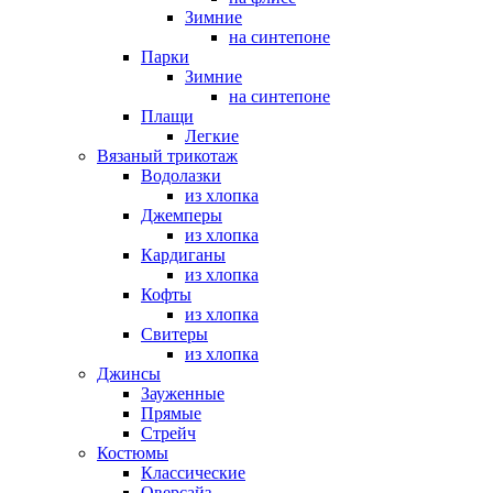
Зимние
на синтепоне
Парки
Зимние
на синтепоне
Плащи
Легкие
Вязаный трикотаж
Водолазки
из хлопка
Джемперы
из хлопка
Кардиганы
из хлопка
Кофты
из хлопка
Свитеры
из хлопка
Джинсы
Зауженные
Прямые
Стрейч
Костюмы
Классические
Оверсайз