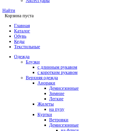
Аксессуары
Найти
Корзина пуста
Главная
Каталог
Обувь
Кеды
Текстильные
Одежда
Блузки
с длинным рукавом
с коротким рукавом
Верхняя одежда
Анораки
Демисезонные
Зимние
Легкие
Жилеты
на пуху
Куртки
Ветровки
Демисезонные
на флисе