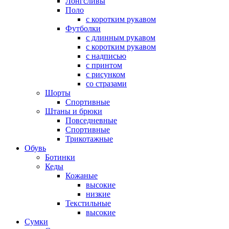
Лонгсливы
Поло
с коротким рукавом
Футболки
с длинным рукавом
с коротким рукавом
с надписью
с принтом
с рисунком
со стразами
Шорты
Спортивные
Штаны и брюки
Повседневные
Спортивные
Трикотажные
Обувь
Ботинки
Кеды
Кожаные
высокие
низкие
Текстильные
высокие
Сумки