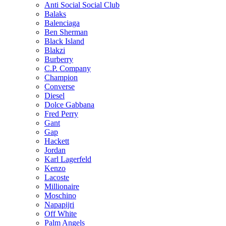
Anti Social Social Club
Balaks
Balenciaga
Ben Sherman
Black Island
Blakzi
Burberry
C.P. Company
Champion
Converse
Diesel
Dolce Gabbana
Fred Perry
Gant
Gap
Hackett
Jordan
Karl Lagerfeld
Kenzo
Lacoste
Millionaire
Moschino
Napapijri
Off White
Palm Angels