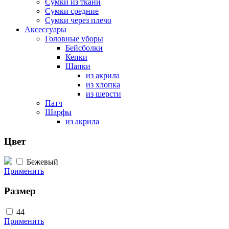
Сумки из ткани
Сумки средние
Сумки через плечо
Аксессуары
Головные уборы
Бейсболки
Кепки
Шапки
из акрила
из хлопка
из шерсти
Патч
Шарфы
из акрила
Цвет
Бежевый
Применить
Размер
44
Применить