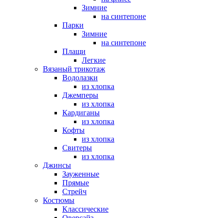
Зимние
на синтепоне
Парки
Зимние
на синтепоне
Плащи
Легкие
Вязаный трикотаж
Водолазки
из хлопка
Джемперы
из хлопка
Кардиганы
из хлопка
Кофты
из хлопка
Свитеры
из хлопка
Джинсы
Зауженные
Прямые
Стрейч
Костюмы
Классические
Оверсайз