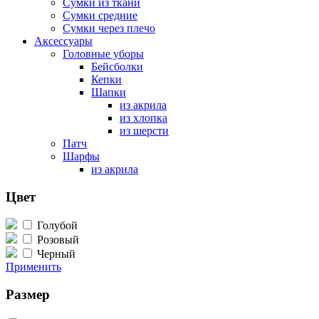
Сумки из ткани
Сумки средние
Сумки через плечо
Аксессуары
Головные уборы
Бейсболки
Кепки
Шапки
из акрила
из хлопка
из шерсти
Патч
Шарфы
из акрила
Цвет
Голубой
Розовый
Черный
Применить
Размер