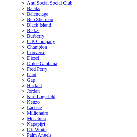
Anti Social Social Club
Balaks
Balenciaga
Ben Sherman
Black Island
Blakzi
Burberry
C.P. Company
Champion
Converse
Diesel
Dolce Gabbana
Fred Perry
Gant
Gap
Hackett
Jordan
Karl Lagerfeld
Kenzo
Lacoste
Millionaire
Moschino
Napapijri
Off White
Palm Angels