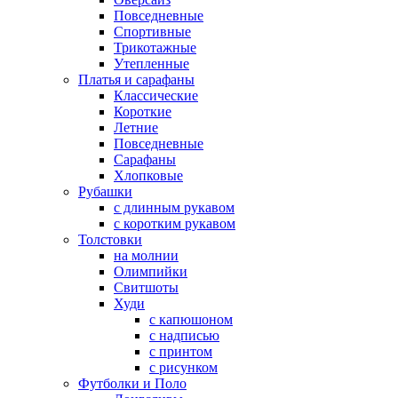
Повседневные
Спортивные
Трикотажные
Утепленные
Платья и сарафаны
Классические
Короткие
Летние
Повседневные
Сарафаны
Хлопковые
Рубашки
с длинным рукавом
с коротким рукавом
Толстовки
на молнии
Олимпийки
Свитшоты
Худи
с капюшоном
с надписью
с принтом
с рисунком
Футболки и Поло