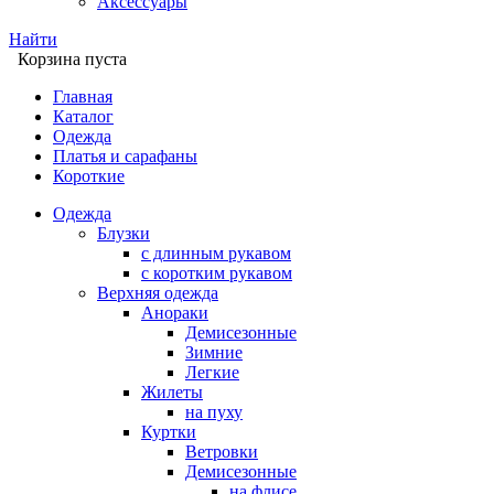
Аксессуары
Найти
Корзина пуста
Главная
Каталог
Одежда
Платья и сарафаны
Короткие
Одежда
Блузки
с длинным рукавом
с коротким рукавом
Верхняя одежда
Анораки
Демисезонные
Зимние
Легкие
Жилеты
на пуху
Куртки
Ветровки
Демисезонные
на флисе