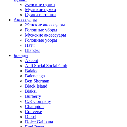
Женские сумки
Мужские сумки
Сумки из ткани
Аксессуары
Женские аксессуары
Головные уборы
Мужские аксессуары
Головные уборы
Патч
Шарфы
Бренды
Akcent
Anti Social Social Club
Balaks
Balenciaga
Ben Sherman
Black Island
Blakzi
Burberry
C.P. Company
Champion
Converse
Diesel
Dolce Gabbana
Fred Perry