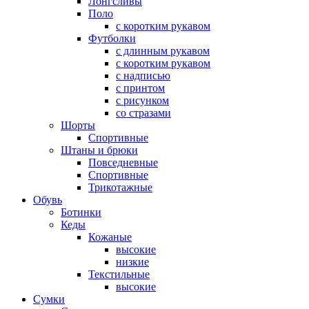
Лонгсливы
Поло
с коротким рукавом
Футболки
с длинным рукавом
с коротким рукавом
с надписью
с принтом
с рисунком
со стразами
Шорты
Спортивные
Штаны и брюки
Повседневные
Спортивные
Трикотажные
Обувь
Ботинки
Кеды
Кожаные
высокие
низкие
Текстильные
высокие
Сумки