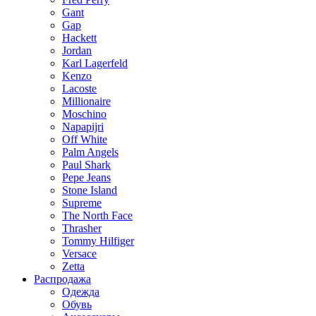
Gant
Gap
Hackett
Jordan
Karl Lagerfeld
Kenzo
Lacoste
Millionaire
Moschino
Napapijri
Off White
Palm Angels
Paul Shark
Pepe Jeans
Stone Island
Supreme
The North Face
Thrasher
Tommy Hilfiger
Versace
Zetta
Распродажа
Одежда
Обувь