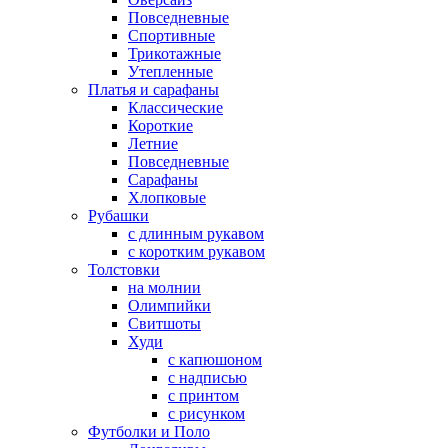
Повседневные
Спортивные
Трикотажные
Утепленные
Платья и сарафаны
Классические
Короткие
Летние
Повседневные
Сарафаны
Хлопковые
Рубашки
с длинным рукавом
с коротким рукавом
Толстовки
на молнии
Олимпийки
Свитшоты
Худи
с капюшоном
с надписью
с принтом
с рисунком
Футболки и Поло