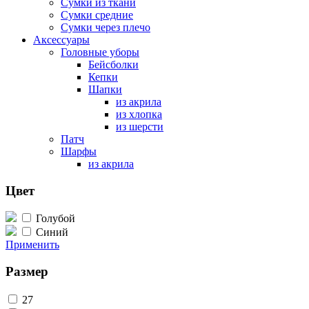
Сумки из ткани
Сумки средние
Сумки через плечо
Аксессуары
Головные уборы
Бейсболки
Кепки
Шапки
из акрила
из хлопка
из шерсти
Патч
Шарфы
из акрила
Цвет
Голубой
Синий
Применить
Размер
27