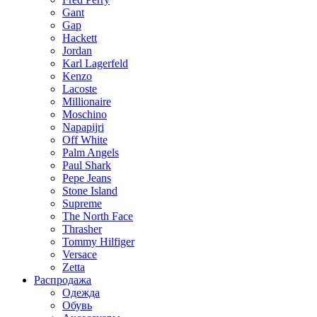
Gant
Gap
Hackett
Jordan
Karl Lagerfeld
Kenzo
Lacoste
Millionaire
Moschino
Napapijri
Off White
Palm Angels
Paul Shark
Pepe Jeans
Stone Island
Supreme
The North Face
Thrasher
Tommy Hilfiger
Versace
Zetta
Распродажа
Одежда
Обувь