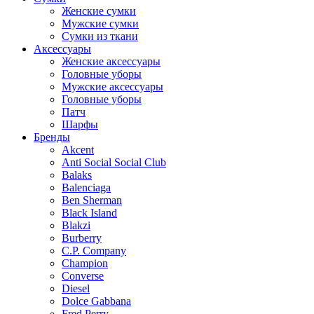
Женские сумки
Мужские сумки
Сумки из ткани
Аксессуары
Женские аксессуары
Головные уборы
Мужские аксессуары
Головные уборы
Патч
Шарфы
Бренды
Akcent
Anti Social Social Club
Balaks
Balenciaga
Ben Sherman
Black Island
Blakzi
Burberry
C.P. Company
Champion
Converse
Diesel
Dolce Gabbana
Fred Perry