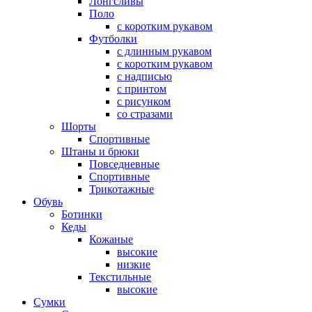
Лонгсливы
Поло
с коротким рукавом
Футболки
с длинным рукавом
с коротким рукавом
с надписью
с принтом
с рисунком
со стразами
Шорты
Спортивные
Штаны и брюки
Повседневные
Спортивные
Трикотажные
Обувь
Ботинки
Кеды
Кожаные
высокие
низкие
Текстильные
высокие
Сумки