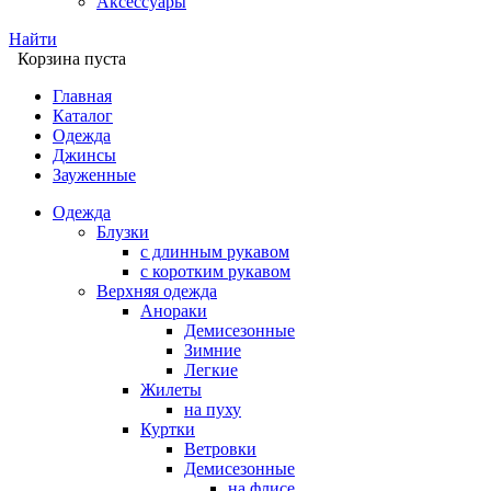
Аксессуары
Найти
Корзина пуста
Главная
Каталог
Одежда
Джинсы
Зауженные
Одежда
Блузки
с длинным рукавом
с коротким рукавом
Верхняя одежда
Анораки
Демисезонные
Зимние
Легкие
Жилеты
на пуху
Куртки
Ветровки
Демисезонные
на флисе