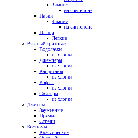
Зимние
на синтепоне
Парки
Зимние
на синтепоне
Плащи
Легкие
Вязаный трикотаж
Водолазки
из хлопка
Джемперы
из хлопка
Кардиганы
из хлопка
Кофты
из хлопка
Свитеры
из хлопка
Джинсы
Зауженные
Прямые
Стрейч
Костюмы
Классические
Оверсайз