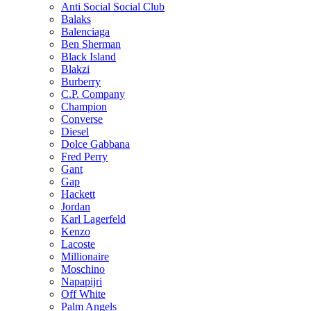
Anti Social Social Club
Balaks
Balenciaga
Ben Sherman
Black Island
Blakzi
Burberry
C.P. Company
Champion
Converse
Diesel
Dolce Gabbana
Fred Perry
Gant
Gap
Hackett
Jordan
Karl Lagerfeld
Kenzo
Lacoste
Millionaire
Moschino
Napapijri
Off White
Palm Angels