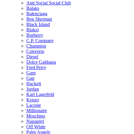
Anti Social Social Club
Balaks
Balenciaga
Ben Sherman
Black Island
Blakzi
Burberry
C.P. Company
Champion
Converse
Diesel
Dolce Gabbana
Fred Perry
Gant
Gap
Hackett
Jordan
Karl Lagerfeld
Kenzo
Lacoste
Millionaire
Moschino
Napapijri
Off White
Palm Angels