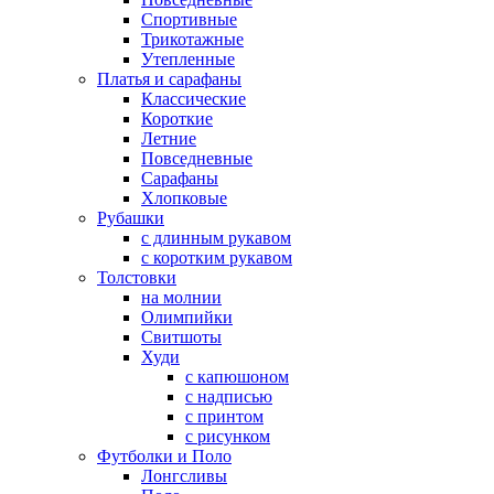
Спортивные
Трикотажные
Утепленные
Платья и сарафаны
Классические
Короткие
Летние
Повседневные
Сарафаны
Хлопковые
Рубашки
с длинным рукавом
с коротким рукавом
Толстовки
на молнии
Олимпийки
Свитшоты
Худи
с капюшоном
с надписью
с принтом
с рисунком
Футболки и Поло
Лонгсливы