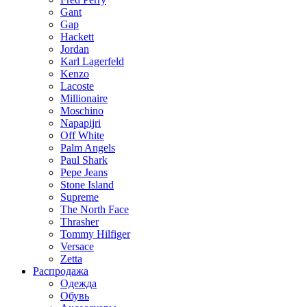
Gant
Gap
Hackett
Jordan
Karl Lagerfeld
Kenzo
Lacoste
Millionaire
Moschino
Napapijri
Off White
Palm Angels
Paul Shark
Pepe Jeans
Stone Island
Supreme
The North Face
Thrasher
Tommy Hilfiger
Versace
Zetta
Распродажа
Одежда
Обувь