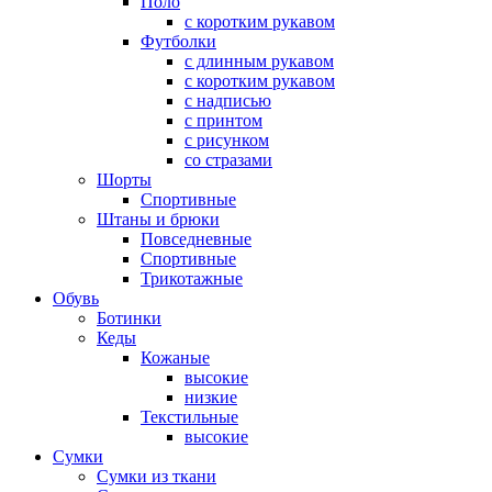
Поло
с коротким рукавом
Футболки
с длинным рукавом
с коротким рукавом
с надписью
с принтом
с рисунком
со стразами
Шорты
Спортивные
Штаны и брюки
Повседневные
Спортивные
Трикотажные
Обувь
Ботинки
Кеды
Кожаные
высокие
низкие
Текстильные
высокие
Сумки
Сумки из ткани