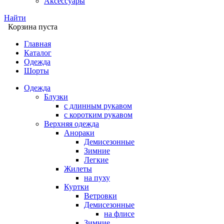
Аксессуары
Найти
Корзина пуста
Главная
Каталог
Одежда
Шорты
Одежда
Блузки
с длинным рукавом
с коротким рукавом
Верхняя одежда
Анораки
Демисезонные
Зимние
Легкие
Жилеты
на пуху
Куртки
Ветровки
Демисезонные
на флисе
Зимние