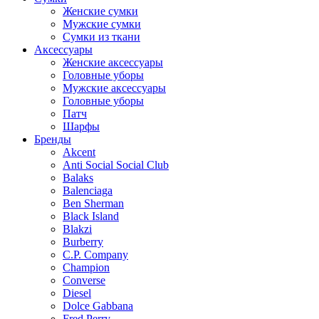
Женские сумки
Мужские сумки
Сумки из ткани
Аксессуары
Женские аксессуары
Головные уборы
Мужские аксессуары
Головные уборы
Патч
Шарфы
Бренды
Akcent
Anti Social Social Club
Balaks
Balenciaga
Ben Sherman
Black Island
Blakzi
Burberry
C.P. Company
Champion
Converse
Diesel
Dolce Gabbana
Fred Perry