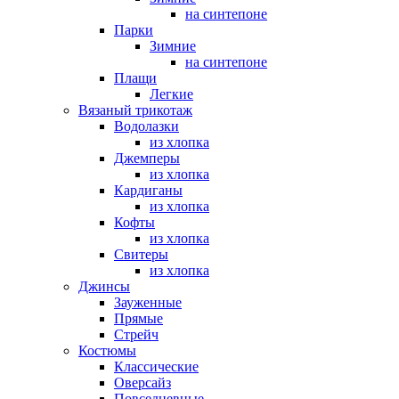
на синтепоне
Парки
Зимние
на синтепоне
Плащи
Легкие
Вязаный трикотаж
Водолазки
из хлопка
Джемперы
из хлопка
Кардиганы
из хлопка
Кофты
из хлопка
Свитеры
из хлопка
Джинсы
Зауженные
Прямые
Стрейч
Костюмы
Классические
Оверсайз
Повседневные