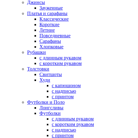
Джинсы
Зауженные
Платья и сарафаны
Классические
Короткие
Летние
Повседневные
Сарафаны
Хлопковые
Рубашки
с длинным рукавом
с коротким рукавом
Толстовки
Свитшоты
Худи
с капюшоном
с надписью
с принтом
Футболки и Поло
Лонгсливы
Футболки
с длинным рукавом
с коротким рукавом
с надписью
с принтом