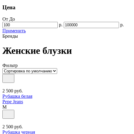
Цена
От
До
р.
р.
Применить
Бренды
Женские блузки
Фильтр
2 500
руб.
Рубашка белая
Pepe Jeans
M
2 500
руб.
Рубашка черная