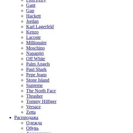
Gant
Gap
Hackett
Jordan
Karl Lagerfeld
Kenzo
Lacoste
Millionaire
Moschino
Napapijri
Off White
Palm Angels
Paul Shark
Pepe Jeans
Stone Island
Supreme
The North Face
Thrasher
Tommy Hilfiger
Versace
Zetta
Распродажа
Одежда
Обувь