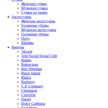
Женские сумки
Мужские сумки
Сумки из ткани
Аксессуары
Женские аксессуары
Головные уборы
Мужские аксессуары
Головные уборы
Патч
Шарфы
Бренды
Akcent
Anti Social Social Club
Balaks
Balenciaga
Ben Sherman
Black Island
Blakzi
Burberry
C.P. Company
Champion
Converse
Diesel
Dolce Gabbana
Fred Perry