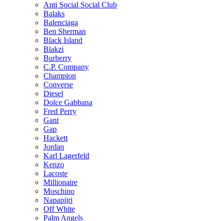
Anti Social Social Club
Balaks
Balenciaga
Ben Sherman
Black Island
Blakzi
Burberry
C.P. Company
Champion
Converse
Diesel
Dolce Gabbana
Fred Perry
Gant
Gap
Hackett
Jordan
Karl Lagerfeld
Kenzo
Lacoste
Millionaire
Moschino
Napapijri
Off White
Palm Angels