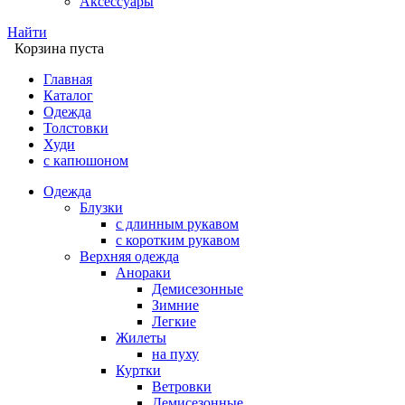
Аксессуары
Найти
Корзина пуста
Главная
Каталог
Одежда
Толстовки
Худи
с капюшоном
Одежда
Блузки
с длинным рукавом
с коротким рукавом
Верхняя одежда
Анораки
Демисезонные
Зимние
Легкие
Жилеты
на пуху
Куртки
Ветровки
Демисезонные