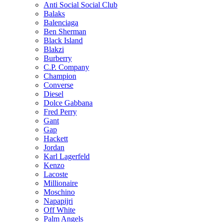
Anti Social Social Club
Balaks
Balenciaga
Ben Sherman
Black Island
Blakzi
Burberry
C.P. Company
Champion
Converse
Diesel
Dolce Gabbana
Fred Perry
Gant
Gap
Hackett
Jordan
Karl Lagerfeld
Kenzo
Lacoste
Millionaire
Moschino
Napapijri
Off White
Palm Angels