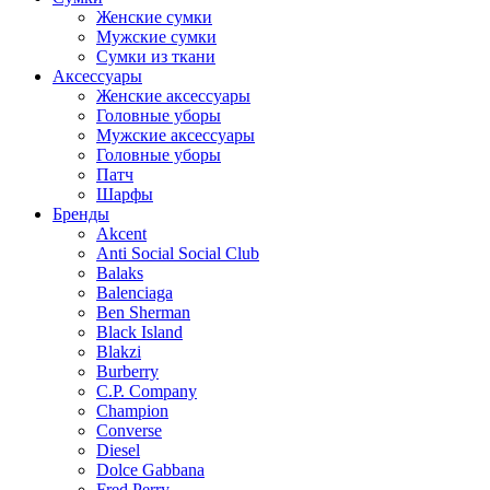
Женские сумки
Мужские сумки
Сумки из ткани
Аксессуары
Женские аксессуары
Головные уборы
Мужские аксессуары
Головные уборы
Патч
Шарфы
Бренды
Akcent
Anti Social Social Club
Balaks
Balenciaga
Ben Sherman
Black Island
Blakzi
Burberry
C.P. Company
Champion
Converse
Diesel
Dolce Gabbana
Fred Perry