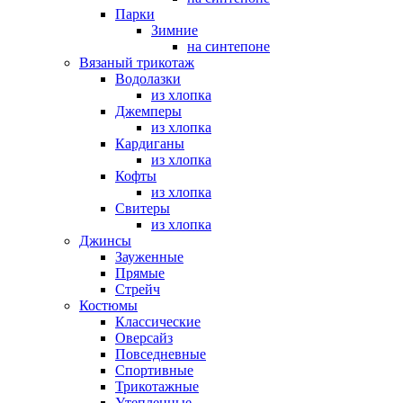
Парки
Зимние
на синтепоне
Вязаный трикотаж
Водолазки
из хлопка
Джемперы
из хлопка
Кардиганы
из хлопка
Кофты
из хлопка
Свитеры
из хлопка
Джинсы
Зауженные
Прямые
Стрейч
Костюмы
Классические
Оверсайз
Повседневные
Спортивные
Трикотажные
Утепленные