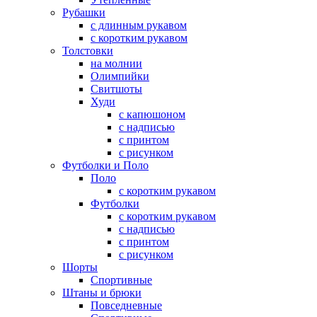
Рубашки
с длинным рукавом
с коротким рукавом
Толстовки
на молнии
Олимпийки
Свитшоты
Худи
с капюшоном
с надписью
с принтом
с рисунком
Футболки и Поло
Поло
с коротким рукавом
Футболки
с коротким рукавом
с надписью
с принтом
с рисунком
Шорты
Спортивные
Штаны и брюки
Повседневные