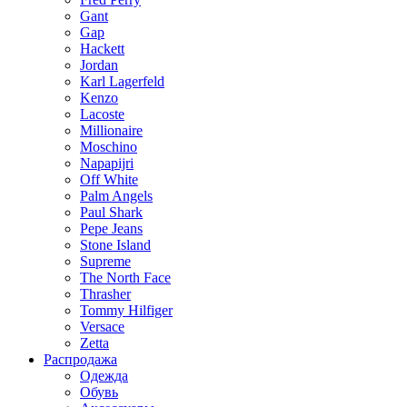
Gant
Gap
Hackett
Jordan
Karl Lagerfeld
Kenzo
Lacoste
Millionaire
Moschino
Napapijri
Off White
Palm Angels
Paul Shark
Pepe Jeans
Stone Island
Supreme
The North Face
Thrasher
Tommy Hilfiger
Versace
Zetta
Распродажа
Одежда
Обувь