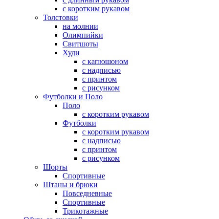
с коротким рукавом
Толстовки
на молнии
Олимпийки
Свитшоты
Худи
с капюшоном
с надписью
с принтом
с рисунком
Футболки и Поло
Поло
с коротким рукавом
Футболки
с коротким рукавом
с надписью
с принтом
с рисунком
Шорты
Спортивные
Штаны и брюки
Повседневные
Спортивные
Трикотажные