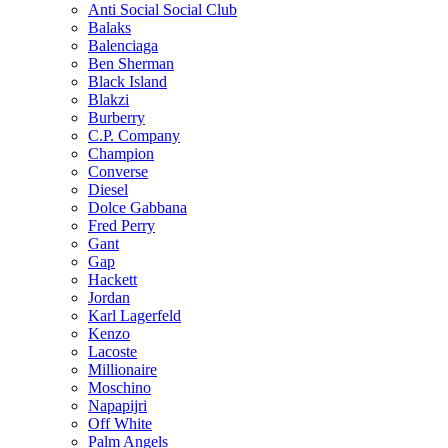
Anti Social Social Club
Balaks
Balenciaga
Ben Sherman
Black Island
Blakzi
Burberry
C.P. Company
Champion
Converse
Diesel
Dolce Gabbana
Fred Perry
Gant
Gap
Hackett
Jordan
Karl Lagerfeld
Kenzo
Lacoste
Millionaire
Moschino
Napapijri
Off White
Palm Angels