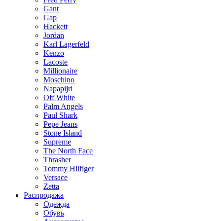
Gant
Gap
Hackett
Jordan
Karl Lagerfeld
Kenzo
Lacoste
Millionaire
Moschino
Napapijri
Off White
Palm Angels
Paul Shark
Pepe Jeans
Stone Island
Supreme
The North Face
Thrasher
Tommy Hilfiger
Versace
Zetta
Распродажа
Одежда
Обувь