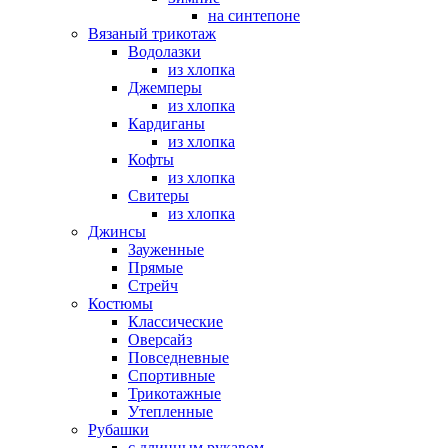
на синтепоне
Вязаный трикотаж
Водолазки
из хлопка
Джемперы
из хлопка
Кардиганы
из хлопка
Кофты
из хлопка
Свитеры
из хлопка
Джинсы
Зауженные
Прямые
Стрейч
Костюмы
Классические
Оверсайз
Повседневные
Спортивные
Трикотажные
Утепленные
Рубашки
с длинным рукавом