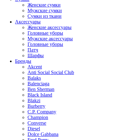
Женские сумки
Мужские сумки
Сумки из ткани
Аксессуары
Женские аксессуары
Головные уборы
Мужские аксессуары
Головные уборы
Патч
Шарфы
Бренды
Akcent
Anti Social Social Club
Balaks
Balenciaga
Ben Sherman
Black Island
Blakzi
Burberry
C.P. Company
Champion
Converse
Diesel
Dolce Gabbana
Fred Perry