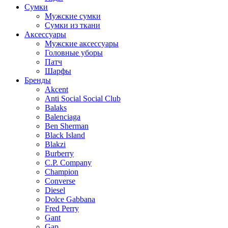
Сумки
Мужские сумки
Сумки из ткани
Аксессуары
Мужские аксессуары
Головные уборы
Патч
Шарфы
Бренды
Akcent
Anti Social Social Club
Balaks
Balenciaga
Ben Sherman
Black Island
Blakzi
Burberry
C.P. Company
Champion
Converse
Diesel
Dolce Gabbana
Fred Perry
Gant
Gap