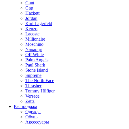
Gant
Gap
Hackett
Jordan
Karl Lagerfeld
Kenzo
Lacoste
Millionaire
Moschino
Napapijri
Off White
Palm Angels
Paul Shark
Stone Island
Supreme
The North Face
Thrasher
Tommy Hilfiger
Versace
Zetta
Распродажа
Одежда
Обувь
Аксессуары