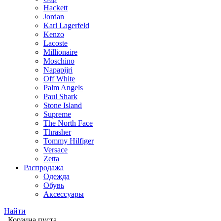
Hackett
Jordan
Karl Lagerfeld
Kenzo
Lacoste
Millionaire
Moschino
Napapijri
Off White
Palm Angels
Paul Shark
Stone Island
Supreme
The North Face
Thrasher
Tommy Hilfiger
Versace
Zetta
Распродажа
Одежда
Обувь
Аксессуары
Найти
Корзина пуста