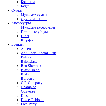
Ботинки
Кеды
Сумки
Мужские сумки
Сумки из ткани
Аксессуары
Мужские аксессуары
Головные уборы
Патч
Шарфы
Бренды
Akcent
Anti Social Social Club
Balaks
Balenciaga
Ben Sherman
Black Island
Blakzi
Burberry
C.P. Company
Champion
Converse
Diesel
Dolce Gabbana
Fred Perry