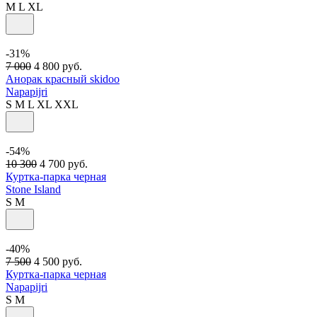
M
L
XL
-31%
7 000
4 800
руб.
Анорак красный skidoo
Napapijri
S
M
L
XL
XXL
-54%
10 300
4 700
руб.
Куртка-парка черная
Stone Island
S
M
-40%
7 500
4 500
руб.
Куртка-парка черная
Napapijri
S
M