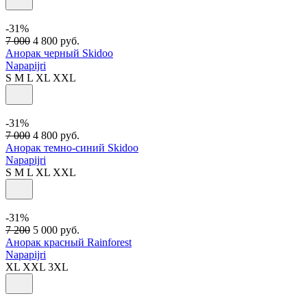
-31%
7 000
4 800
руб.
Анорак черный Skidoo
Napapijri
S
M
L
XL
XXL
-31%
7 000
4 800
руб.
Анорак темно-синий Skidoo
Napapijri
S
M
L
XL
XXL
-31%
7 200
5 000
руб.
Анорак красный Rainforest
Napapijri
XL
XXL
3XL