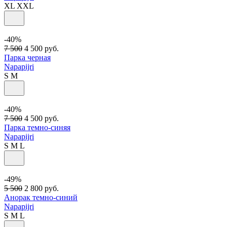
XL
XXL
-40%
7 500
4 500
руб.
Парка черная
Napapijri
S
M
-40%
7 500
4 500
руб.
Парка темно-синяя
Napapijri
S
M
L
-49%
5 500
2 800
руб.
Анорак темно-синий
Napapijri
S
M
L