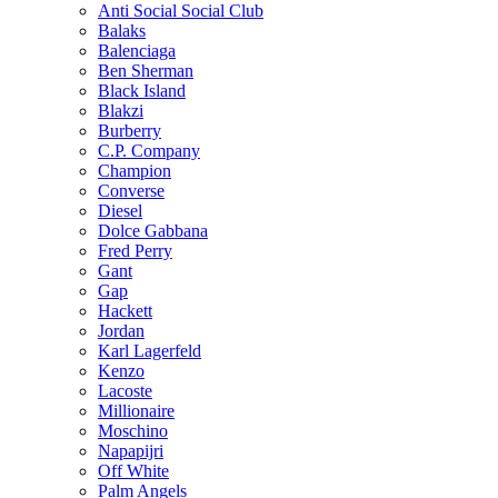
Anti Social Social Club
Balaks
Balenciaga
Ben Sherman
Black Island
Blakzi
Burberry
C.P. Company
Champion
Converse
Diesel
Dolce Gabbana
Fred Perry
Gant
Gap
Hackett
Jordan
Karl Lagerfeld
Kenzo
Lacoste
Millionaire
Moschino
Napapijri
Off White
Palm Angels