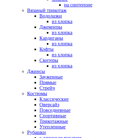
на синтепоне
Вязаный трикотаж
Водолазки
из хлопка
Джемперы
из хлопка
Кардиганы
из хлопка
Кофты
из хлопка
Свитеры
из хлопка
Джинсы
Зауженные
Прямые
Стрейч
Костюмы
Классические
Оверсайз
Повседневные
Спортивные
Трикотажные
Утепленные
Рубашки
с длинным рукавом