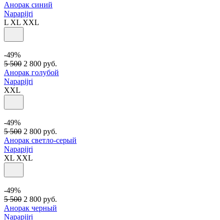
Анорак синий
Napapijri
L
XL
XXL
-49%
5 500
2 800
руб.
Анорак голубой
Napapijri
XXL
-49%
5 500
2 800
руб.
Анорак светло-серый
Napapijri
XL
XXL
-49%
5 500
2 800
руб.
Анорак черный
Napapijri