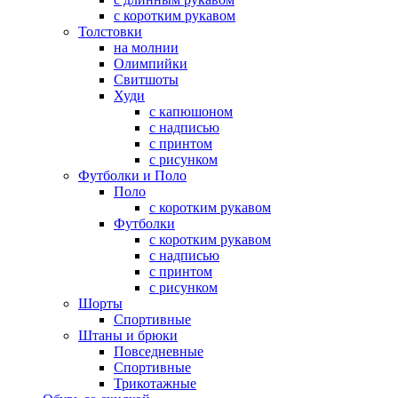
с коротким рукавом
Толстовки
на молнии
Олимпийки
Свитшоты
Худи
с капюшоном
с надписью
с принтом
с рисунком
Футболки и Поло
Поло
с коротким рукавом
Футболки
с коротким рукавом
с надписью
с принтом
с рисунком
Шорты
Спортивные
Штаны и брюки
Повседневные
Спортивные
Трикотажные