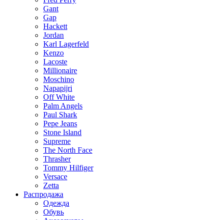
Gant
Gap
Hackett
Jordan
Karl Lagerfeld
Kenzo
Lacoste
Millionaire
Moschino
Napapijri
Off White
Palm Angels
Paul Shark
Pepe Jeans
Stone Island
Supreme
The North Face
Thrasher
Tommy Hilfiger
Versace
Zetta
Распродажа
Одежда
Обувь