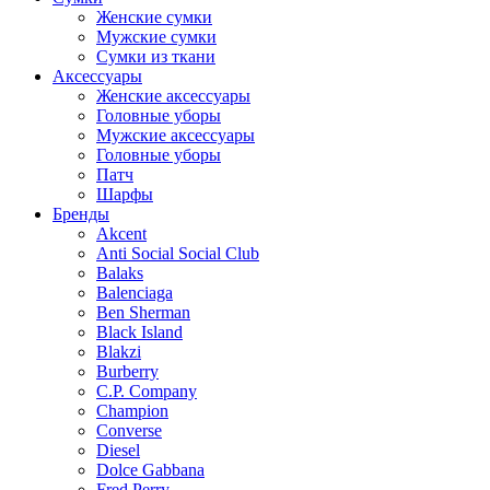
Женские сумки
Мужские сумки
Сумки из ткани
Аксессуары
Женские аксессуары
Головные уборы
Мужские аксессуары
Головные уборы
Патч
Шарфы
Бренды
Akcent
Anti Social Social Club
Balaks
Balenciaga
Ben Sherman
Black Island
Blakzi
Burberry
C.P. Company
Champion
Converse
Diesel
Dolce Gabbana
Fred Perry