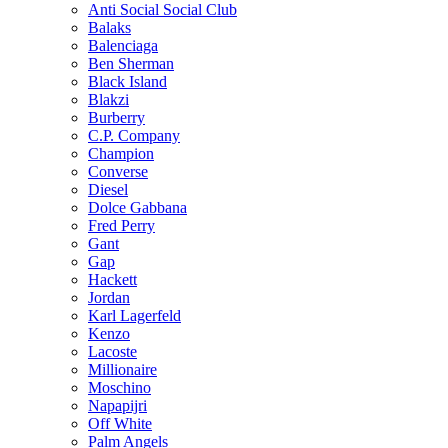
Anti Social Social Club
Balaks
Balenciaga
Ben Sherman
Black Island
Blakzi
Burberry
C.P. Company
Champion
Converse
Diesel
Dolce Gabbana
Fred Perry
Gant
Gap
Hackett
Jordan
Karl Lagerfeld
Kenzo
Lacoste
Millionaire
Moschino
Napapijri
Off White
Palm Angels