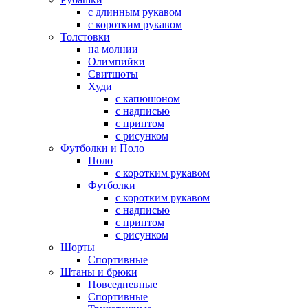
с длинным рукавом
с коротким рукавом
Толстовки
на молнии
Олимпийки
Свитшоты
Худи
с капюшоном
с надписью
с принтом
с рисунком
Футболки и Поло
Поло
с коротким рукавом
Футболки
с коротким рукавом
с надписью
с принтом
с рисунком
Шорты
Спортивные
Штаны и брюки
Повседневные
Спортивные