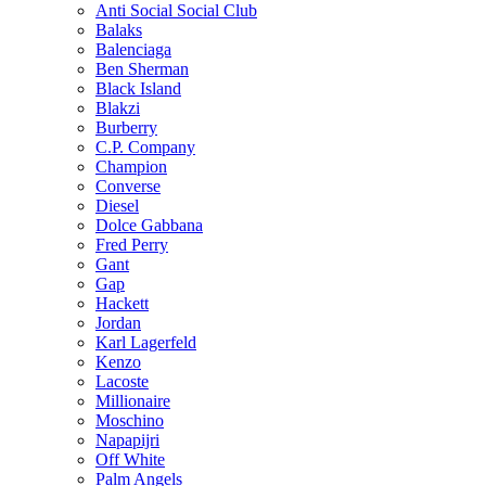
Anti Social Social Club
Balaks
Balenciaga
Ben Sherman
Black Island
Blakzi
Burberry
C.P. Company
Champion
Converse
Diesel
Dolce Gabbana
Fred Perry
Gant
Gap
Hackett
Jordan
Karl Lagerfeld
Kenzo
Lacoste
Millionaire
Moschino
Napapijri
Off White
Palm Angels