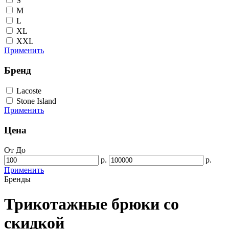
S
M
L
XL
XXL
Применить
Бренд
Lacoste
Stone Island
Применить
Цена
От
До
р.
р.
Применить
Бренды
Трикотажные брюки со
скидкой