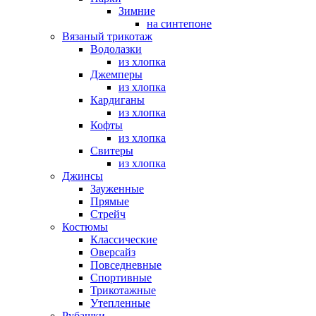
Зимние
на синтепоне
Вязаный трикотаж
Водолазки
из хлопка
Джемперы
из хлопка
Кардиганы
из хлопка
Кофты
из хлопка
Свитеры
из хлопка
Джинсы
Зауженные
Прямые
Стрейч
Костюмы
Классические
Оверсайз
Повседневные
Спортивные
Трикотажные
Утепленные
Рубашки