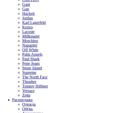
Gant
Gap
Hackett
Jordan
Karl Lagerfeld
Kenzo
Lacoste
Millionaire
Moschino
Napapijri
Off White
Palm Angels
Paul Shark
Pepe Jeans
Stone Island
Supreme
The North Face
Thrasher
Tommy Hilfiger
Versace
Zetta
Распродажа
Одежда
Обувь