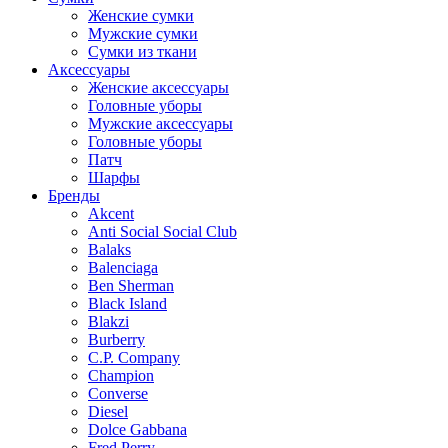
Женские сумки
Мужские сумки
Сумки из ткани
Аксессуары
Женские аксессуары
Головные уборы
Мужские аксессуары
Головные уборы
Патч
Шарфы
Бренды
Akcent
Anti Social Social Club
Balaks
Balenciaga
Ben Sherman
Black Island
Blakzi
Burberry
C.P. Company
Champion
Converse
Diesel
Dolce Gabbana
Fred Perry