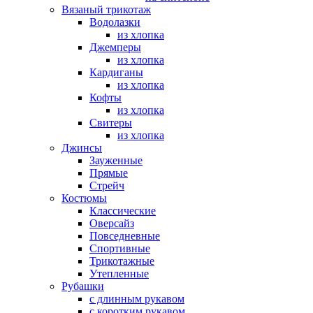
Вязаный трикотаж
Водолазки
из хлопка
Джемперы
из хлопка
Кардиганы
из хлопка
Кофты
из хлопка
Свитеры
из хлопка
Джинсы
Зауженные
Прямые
Стрейч
Костюмы
Классические
Оверсайз
Повседневные
Спортивные
Трикотажные
Утепленные
Рубашки
с длинным рукавом
с коротким рукавом