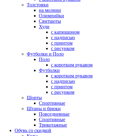
Толстовки
на молнии
Олимпийки
Свитшоты
Худи
с капюшоном
с надписью
с принтом
с рисунком
Футболки и Поло
Поло
с коротким рукавом
Футболки
с коротким рукавом
с надписью
с принтом
с рисунком
Шорты
Спортивные
Штаны и брюки
Повседневные
Спортивные
Трикотажные
Обувь со скидкой
Кеды