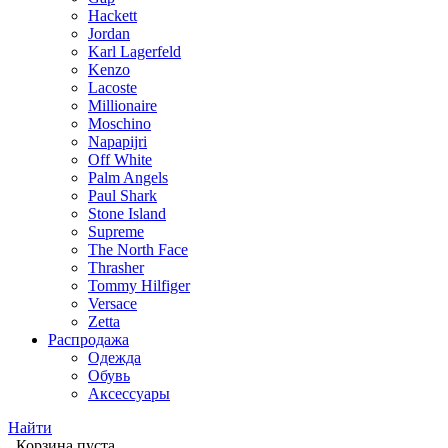
Hackett
Jordan
Karl Lagerfeld
Kenzo
Lacoste
Millionaire
Moschino
Napapijri
Off White
Palm Angels
Paul Shark
Stone Island
Supreme
The North Face
Thrasher
Tommy Hilfiger
Versace
Zetta
Распродажа
Одежда
Обувь
Аксессуары
Найти
Корзина пуста