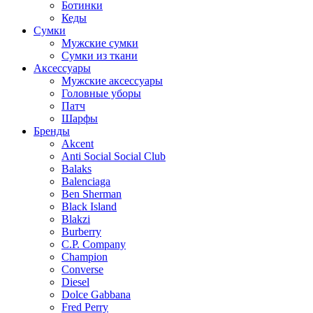
Ботинки
Кеды
Сумки
Мужские сумки
Сумки из ткани
Аксессуары
Мужские аксессуары
Головные уборы
Патч
Шарфы
Бренды
Akcent
Anti Social Social Club
Balaks
Balenciaga
Ben Sherman
Black Island
Blakzi
Burberry
C.P. Company
Champion
Converse
Diesel
Dolce Gabbana
Fred Perry