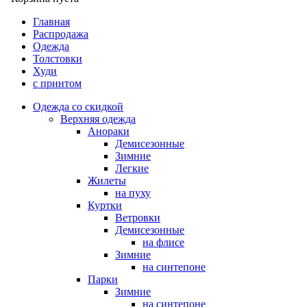
Главная
Распродажа
Одежда
Толстовки
Худи
с принтом
Одежда со скидкой
Верхняя одежда
Анораки
Демисезонные
Зимние
Легкие
Жилеты
на пуху
Куртки
Ветровки
Демисезонные
на флисе
Зимние
на синтепоне
Парки
Зимние
на синтепоне