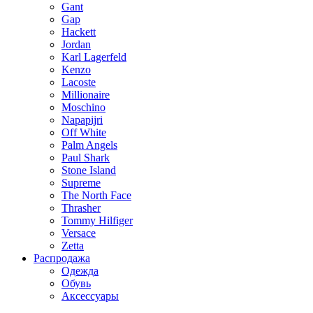
Gant
Gap
Hackett
Jordan
Karl Lagerfeld
Kenzo
Lacoste
Millionaire
Moschino
Napapijri
Off White
Palm Angels
Paul Shark
Stone Island
Supreme
The North Face
Thrasher
Tommy Hilfiger
Versace
Zetta
Распродажа
Одежда
Обувь
Аксессуары