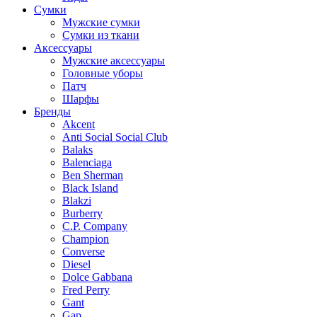
Сумки
Мужские сумки
Сумки из ткани
Аксессуары
Мужские аксессуары
Головные уборы
Патч
Шарфы
Бренды
Akcent
Anti Social Social Club
Balaks
Balenciaga
Ben Sherman
Black Island
Blakzi
Burberry
C.P. Company
Champion
Converse
Diesel
Dolce Gabbana
Fred Perry
Gant
Gap