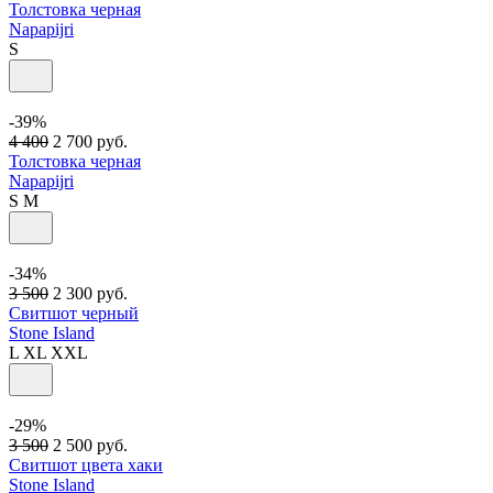
Толстовка черная
Napapijri
S
-39%
4 400
2 700
руб.
Толстовка черная
Napapijri
S
M
-34%
3 500
2 300
руб.
Свитшот черный
Stone Island
L
XL
XXL
-29%
3 500
2 500
руб.
Свитшот цвета хаки
Stone Island