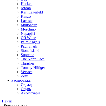
Hackett
Jordan
Karl Lagerfeld
Kenzo
Lacoste
Millionaire
Moschino
Napapijri
Off White
Palm Angels
Paul Shark
Stone Island
Supreme
The North Face
Thrasher
Tommy Hilfiger
Versace
Zetta
Распродажа
Одежда
Обувь
Аксессуары
Найти
Корзина пуста