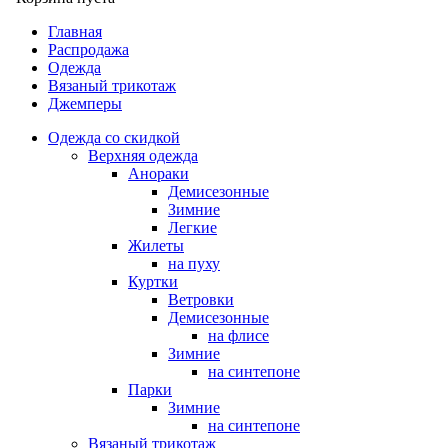
Главная
Распродажа
Одежда
Вязаный трикотаж
Джемперы
Одежда со скидкой
Верхняя одежда
Анораки
Демисезонные
Зимние
Легкие
Жилеты
на пуху
Куртки
Ветровки
Демисезонные
на флисе
Зимние
на синтепоне
Парки
Зимние
на синтепоне
Вязаный трикотаж