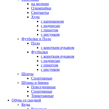
на молнии
Олимпийки
Свитшоты
Худи
с капюшоном
с надписью
с принтом
с рисунком
Футболки и Поло
Поло
с коротким рукавом
Футболки
с коротким рукавом
с надписью
с принтом
с рисунком
Шорты
Спортивные
Штаны и брюки
Повседневные
Спортивные
Трикотажные
Обувь со скидкой
Кеды
Кожаные