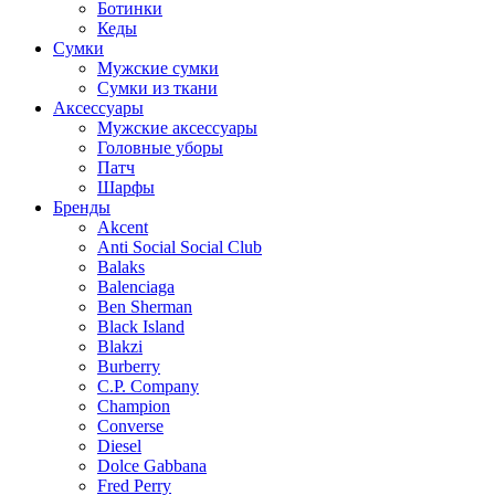
Ботинки
Кеды
Сумки
Мужские сумки
Сумки из ткани
Аксессуары
Мужские аксессуары
Головные уборы
Патч
Шарфы
Бренды
Akcent
Anti Social Social Club
Balaks
Balenciaga
Ben Sherman
Black Island
Blakzi
Burberry
C.P. Company
Champion
Converse
Diesel
Dolce Gabbana
Fred Perry