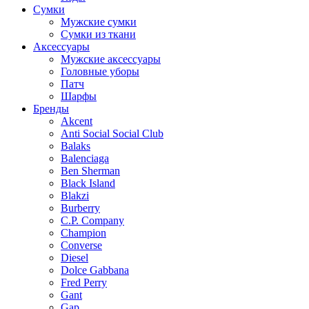
Сумки
Мужские сумки
Сумки из ткани
Аксессуары
Мужские аксессуары
Головные уборы
Патч
Шарфы
Бренды
Akcent
Anti Social Social Club
Balaks
Balenciaga
Ben Sherman
Black Island
Blakzi
Burberry
C.P. Company
Champion
Converse
Diesel
Dolce Gabbana
Fred Perry
Gant
Gap