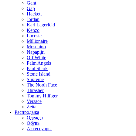
Gant
Gap
Hackett
Jordan
Karl Lagerfeld
Kenzo
Lacoste
Millionaire
Moschino
Napapijri
Off White
Palm Angels
Paul Shark
Stone Island
Supreme
The North Face
Thrasher
Tommy Hilfiger
Versace
Zetta
Распродажа
Одежда
Обувь
Аксессуары