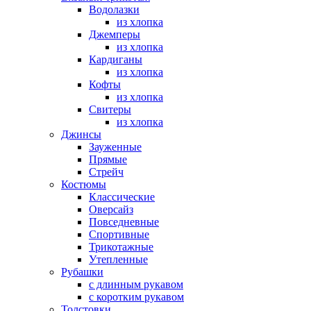
Водолазки
из хлопка
Джемперы
из хлопка
Кардиганы
из хлопка
Кофты
из хлопка
Свитеры
из хлопка
Джинсы
Зауженные
Прямые
Стрейч
Костюмы
Классические
Оверсайз
Повседневные
Спортивные
Трикотажные
Утепленные
Рубашки
с длинным рукавом
с коротким рукавом
Толстовки