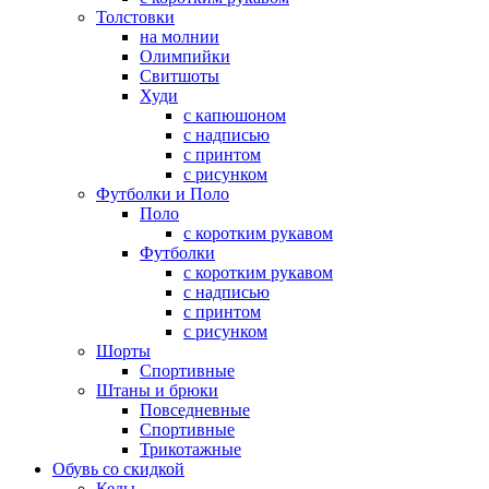
Толстовки
на молнии
Олимпийки
Свитшоты
Худи
с капюшоном
с надписью
с принтом
с рисунком
Футболки и Поло
Поло
с коротким рукавом
Футболки
с коротким рукавом
с надписью
с принтом
с рисунком
Шорты
Спортивные
Штаны и брюки
Повседневные
Спортивные
Трикотажные
Обувь со скидкой
Кеды