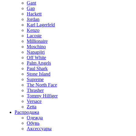
Gant
Gap
Hackett
Jordan
Karl Lagerfeld
Kenzo
Lacoste
Millionaire
Moschino
Napapijri
Off White
Palm Angels
Paul Shark
Stone Island
Supreme
The North Face
Thrasher
Tommy Hilfiger
Versace
Zetta
Распродажа
Одежда
Обувь
Аксессуары