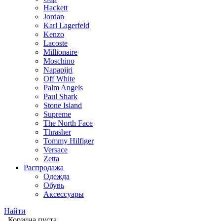
Hackett
Jordan
Karl Lagerfeld
Kenzo
Lacoste
Millionaire
Moschino
Napapijri
Off White
Palm Angels
Paul Shark
Stone Island
Supreme
The North Face
Thrasher
Tommy Hilfiger
Versace
Zetta
Распродажа
Одежда
Обувь
Аксессуары
Найти
Корзина пуста