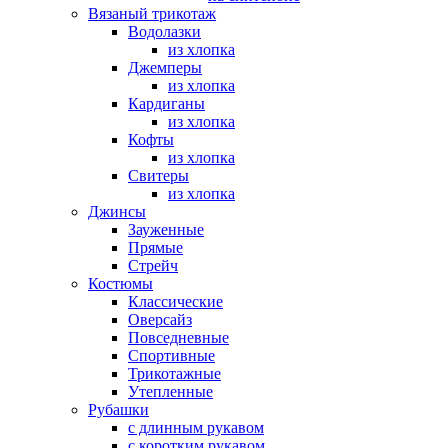
Вязаный трикотаж
Водолазки
из хлопка
Джемперы
из хлопка
Кардиганы
из хлопка
Кофты
из хлопка
Свитеры
из хлопка
Джинсы
Зауженные
Прямые
Стрейч
Костюмы
Классические
Оверсайз
Повседневные
Спортивные
Трикотажные
Утепленные
Рубашки
с длинным рукавом
с коротким рукавом