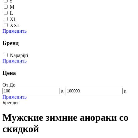
S
M
L
XL
XXL
Применить
Бренд
Napapijri
Применить
Цена
От
До
р.
р.
Применить
Бренды
Мужские зимние анораки со
скидкой