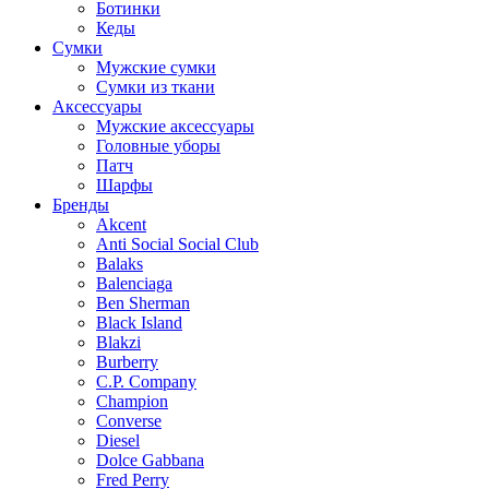
Ботинки
Кеды
Сумки
Мужские сумки
Сумки из ткани
Аксессуары
Мужские аксессуары
Головные уборы
Патч
Шарфы
Бренды
Akcent
Anti Social Social Club
Balaks
Balenciaga
Ben Sherman
Black Island
Blakzi
Burberry
C.P. Company
Champion
Converse
Diesel
Dolce Gabbana
Fred Perry