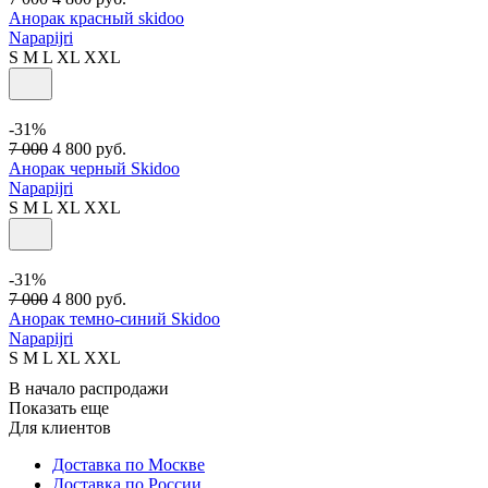
Анорак красный skidoo
Napapijri
S
M
L
XL
XXL
-31%
7 000
4 800
руб.
Анорак черный Skidoo
Napapijri
S
M
L
XL
XXL
-31%
7 000
4 800
руб.
Анорак темно-синий Skidoo
Napapijri
S
M
L
XL
XXL
В начало распродажи
Показать еще
Для клиентов
Доставка по Москве
Доставка по России