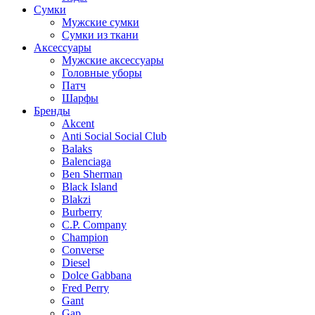
Сумки
Мужские сумки
Сумки из ткани
Аксессуары
Мужские аксессуары
Головные уборы
Патч
Шарфы
Бренды
Akcent
Anti Social Social Club
Balaks
Balenciaga
Ben Sherman
Black Island
Blakzi
Burberry
C.P. Company
Champion
Converse
Diesel
Dolce Gabbana
Fred Perry
Gant
Gap