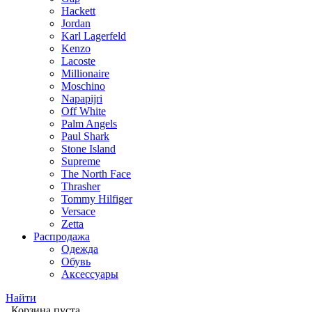
Hackett
Jordan
Karl Lagerfeld
Kenzo
Lacoste
Millionaire
Moschino
Napapijri
Off White
Palm Angels
Paul Shark
Stone Island
Supreme
The North Face
Thrasher
Tommy Hilfiger
Versace
Zetta
Распродажа
Одежда
Обувь
Аксессуары
Найти
Корзина пуста