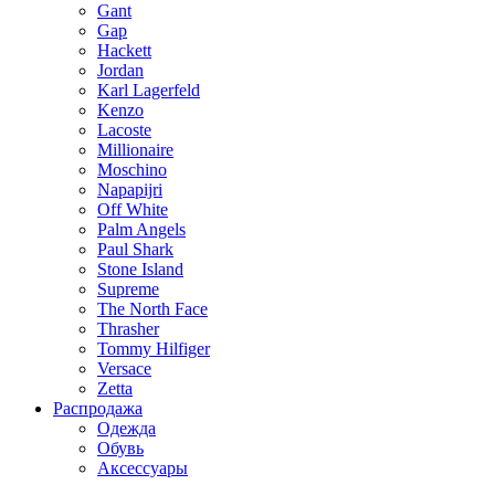
Gant
Gap
Hackett
Jordan
Karl Lagerfeld
Kenzo
Lacoste
Millionaire
Moschino
Napapijri
Off White
Palm Angels
Paul Shark
Stone Island
Supreme
The North Face
Thrasher
Tommy Hilfiger
Versace
Zetta
Распродажа
Одежда
Обувь
Аксессуары