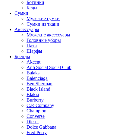
Ботинки
Кеды
Сумки
Мужские сумки
Сумки из ткани
Аксессуары
Мужские аксессуары
Головные уборы
Патч
Шарфы
Бренды
Akcent
Anti Social Social Club
Balaks
Balenciaga
Ben Sherman
Black Island
Blakzi
Burberry
C.P. Company
Champion
Converse
Diesel
Dolce Gabbana
Fred Perry