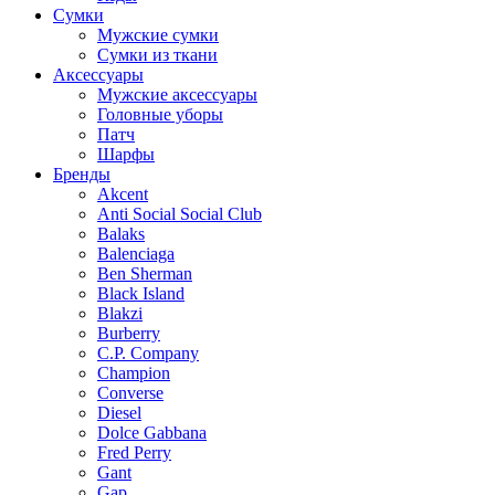
Сумки
Мужские сумки
Сумки из ткани
Аксессуары
Мужские аксессуары
Головные уборы
Патч
Шарфы
Бренды
Akcent
Anti Social Social Club
Balaks
Balenciaga
Ben Sherman
Black Island
Blakzi
Burberry
C.P. Company
Champion
Converse
Diesel
Dolce Gabbana
Fred Perry
Gant
Gap