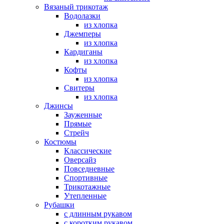
Вязаный трикотаж
Водолазки
из хлопка
Джемперы
из хлопка
Кардиганы
из хлопка
Кофты
из хлопка
Свитеры
из хлопка
Джинсы
Зауженные
Прямые
Стрейч
Костюмы
Классические
Оверсайз
Повседневные
Спортивные
Трикотажные
Утепленные
Рубашки
с длинным рукавом
с коротким рукавом