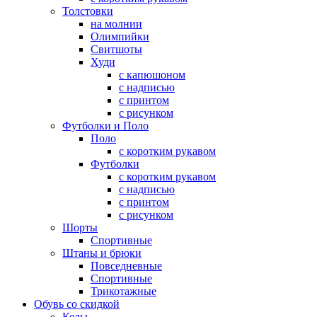
Толстовки
на молнии
Олимпийки
Свитшоты
Худи
с капюшоном
с надписью
с принтом
с рисунком
Футболки и Поло
Поло
с коротким рукавом
Футболки
с коротким рукавом
с надписью
с принтом
с рисунком
Шорты
Спортивные
Штаны и брюки
Повседневные
Спортивные
Трикотажные
Обувь со скидкой
Кеды