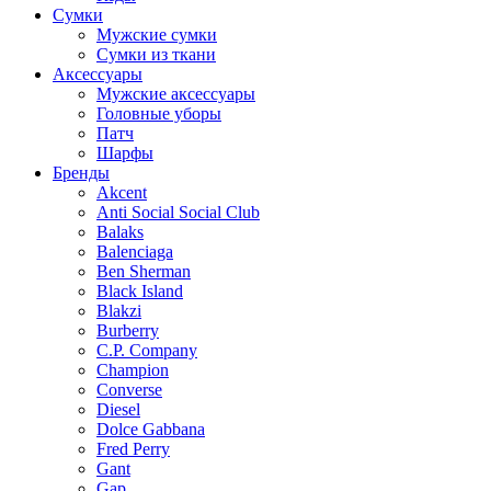
Сумки
Мужские сумки
Сумки из ткани
Аксессуары
Мужские аксессуары
Головные уборы
Патч
Шарфы
Бренды
Akcent
Anti Social Social Club
Balaks
Balenciaga
Ben Sherman
Black Island
Blakzi
Burberry
C.P. Company
Champion
Converse
Diesel
Dolce Gabbana
Fred Perry
Gant
Gap