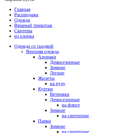
Главная
Распродажа
Одежда
Вязаный трикотаж
Свитеры
из хлопка
Одежда со скидкой
Верхняя одежда
Анораки
Демисезонные
Зимние
Легкие
Жилеты
на пуху
Куртки
Ветровки
Демисезонные
на флисе
Зимние
на синтепоне
Парки
Зимние
на синтепоне