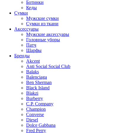
Ботинки
Кеды
Сумки
Мужские сумки
Сумки из ткани
Аксессуары
Мужские аксессуары
Головные уборы
Патч
Шарфы
Бренды
Akcent
Anti Social Social Club
Balaks
Balenciaga
Ben Sherman
Black Island
Blakzi
Burberry
C.P. Company
Champion
Converse
Diesel
Dolce Gabbana
Fred Perry