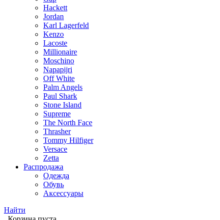
Hackett
Jordan
Karl Lagerfeld
Kenzo
Lacoste
Millionaire
Moschino
Napapijri
Off White
Palm Angels
Paul Shark
Stone Island
Supreme
The North Face
Thrasher
Tommy Hilfiger
Versace
Zetta
Распродажа
Одежда
Обувь
Аксессуары
Найти
Корзина пуста