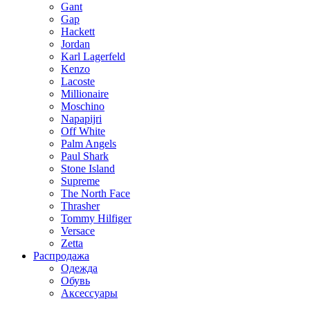
Gant
Gap
Hackett
Jordan
Karl Lagerfeld
Kenzo
Lacoste
Millionaire
Moschino
Napapijri
Off White
Palm Angels
Paul Shark
Stone Island
Supreme
The North Face
Thrasher
Tommy Hilfiger
Versace
Zetta
Распродажа
Одежда
Обувь
Аксессуары