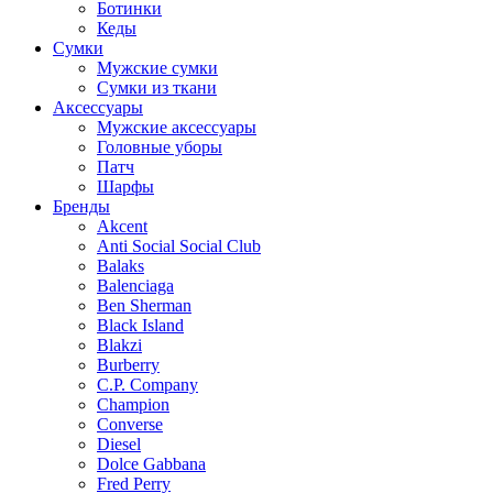
Ботинки
Кеды
Сумки
Мужские сумки
Сумки из ткани
Аксессуары
Мужские аксессуары
Головные уборы
Патч
Шарфы
Бренды
Akcent
Anti Social Social Club
Balaks
Balenciaga
Ben Sherman
Black Island
Blakzi
Burberry
C.P. Company
Champion
Converse
Diesel
Dolce Gabbana
Fred Perry