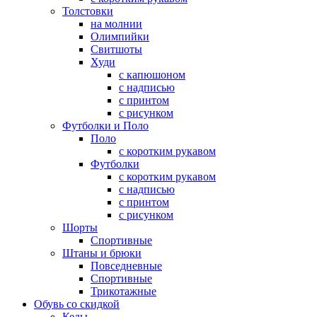
Толстовки
на молнии
Олимпийки
Свитшоты
Худи
с капюшоном
с надписью
с принтом
с рисунком
Футболки и Поло
Поло
с коротким рукавом
Футболки
с коротким рукавом
с надписью
с принтом
с рисунком
Шорты
Спортивные
Штаны и брюки
Повседневные
Спортивные
Трикотажные
Обувь со скидкой
Кеды