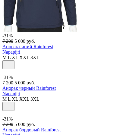
-31%
7 200
5 000
руб.
Анорак синий Rainforest
Napapijri
M
L
XL
XXL
3XL
-31%
7 200
5 000
руб.
Анорак черный Rainforest
Napapijri
M
L
XL
XXL
3XL
-31%
7 200
5 000
руб.
Анорак бордовый Rainforest