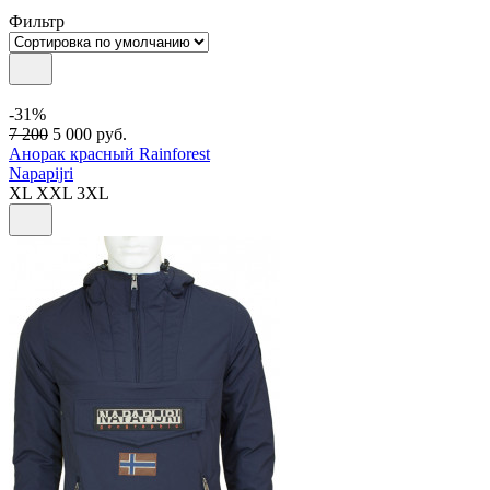
Фильтр
-31%
7 200
5 000
руб.
Анорак красный Rainforest
Napapijri
XL
XXL
3XL