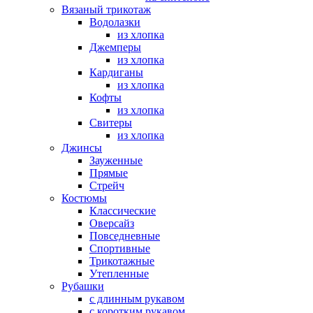
Вязаный трикотаж
Водолазки
из хлопка
Джемперы
из хлопка
Кардиганы
из хлопка
Кофты
из хлопка
Свитеры
из хлопка
Джинсы
Зауженные
Прямые
Стрейч
Костюмы
Классические
Оверсайз
Повседневные
Спортивные
Трикотажные
Утепленные
Рубашки
с длинным рукавом
с коротким рукавом