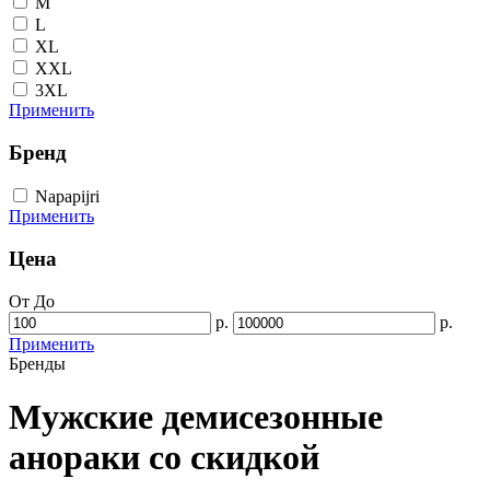
M
L
XL
XXL
3XL
Применить
Бренд
Napapijri
Применить
Цена
От
До
р.
р.
Применить
Бренды
Мужские демисезонные
анораки со скидкой