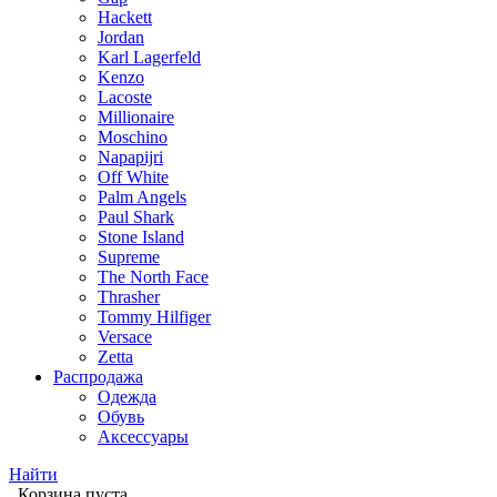
Hackett
Jordan
Karl Lagerfeld
Kenzo
Lacoste
Millionaire
Moschino
Napapijri
Off White
Palm Angels
Paul Shark
Stone Island
Supreme
The North Face
Thrasher
Tommy Hilfiger
Versace
Zetta
Распродажа
Одежда
Обувь
Аксессуары
Найти
Корзина пуста