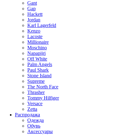
Gant
Gap
Hackett
Jordan
Karl Lagerfeld
Kenzo
Lacoste
Millionaire
Moschino
Napapijri
Off White
Palm Angels
Paul Shark
Stone Island
Supreme
The North Face
Thrasher
Tommy Hilfiger
Versace
Zetta
Распродажа
Одежда
Обувь
Аксессуары