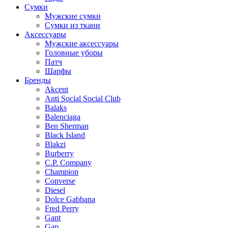
Сумки
Мужские сумки
Сумки из ткани
Аксессуары
Мужские аксессуары
Головные уборы
Патч
Шарфы
Бренды
Akcent
Anti Social Social Club
Balaks
Balenciaga
Ben Sherman
Black Island
Blakzi
Burberry
C.P. Company
Champion
Converse
Diesel
Dolce Gabbana
Fred Perry
Gant
Gap