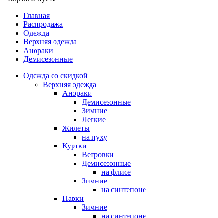
Главная
Распродажа
Одежда
Верхняя одежда
Анораки
Демисезонные
Одежда со скидкой
Верхняя одежда
Анораки
Демисезонные
Зимние
Легкие
Жилеты
на пуху
Куртки
Ветровки
Демисезонные
на флисе
Зимние
на синтепоне
Парки
Зимние
на синтепоне