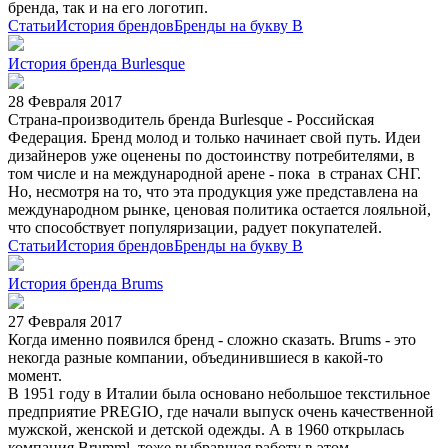
бренда, так и на его логотип.
Статьи
История брендов
Бренды на букву B
История бренда Burlesque
28 Февраля 2017
Страна-производитель бренда Burlesque - Российская
Федерация. Бренд молод и только начинает свой путь. Идеи
дизайнеров уже оценены по достоинству потребителями, в
том числе и на международной арене - пока в странах СНГ.
Но, несмотря на то, что эта продукция уже представлена на
международном рынке, ценовая политика остается лояльной,
что способствует популяризации, радует покупателей.
Статьи
История брендов
Бренды на букву B
История бренда Brums
27 Февраля 2017
Когда именно появился бренд - сложно сказать. Brums - это
некогда разные компании, объединившиеся в какой-то
момент.
В 1951 году в Италии была основано небольшое текстильное
предприятие PREGIO, где начали выпуск очень качественной
мужской, женской и детской одежды. А в 1960 открылась
компания Brumml, тоже выбравшая работу в этом