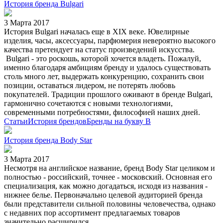
История бренда Bulgari
3 Марта 2017
История Bulgari началась еще в XIX веке. Ювелирные
изделия, часы, аксессуары, парфюмерия невероятно высокого
качества претендует на статус произведений искусства.
Bulgari - это роскошь, которой хочется владеть. Пожалуй,
именно благодаря амбициям бренду и удалось существовать
столь много лет, выдержать конкуренцию, сохранить свои
позиции, оставаться лидером, не потерять любовь
покупателей. Традиции прошлого оживают в бренде Bulgari,
гармонично сочетаются с новыми технологиями,
современными потребностями, философией наших дней.
Статьи
История брендов
Бренды на букву B
История бренда Body Star
3 Марта 2017
Несмотря на английское название, бренд Body Star целиком и
полностью - российский, точнее - московский. Основная его
специализация, как можно догадаться, исходя из названия -
нижнее белье. Первоначально целевой аудиторией бренда
были представители сильной половины человечества, однако
с недавних пор ассортимент предлагаемых товаров
значительно расширился.