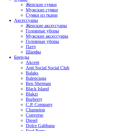
Женские сумки
Мужские сумки
Сумки из ткани
Аксессуары
Женские аксессуары
Головные уборы
Мужские аксессуары
Головные уборы
Патч
Шарфы
Бренды
Akcent
Anti Social Social Club
Balaks
Balenciaga
Ben Sherman
Black Island
Blakzi
Burberry
C.P. Company
Champion
Converse
Diesel
Dolce Gabbana
Fred Perry