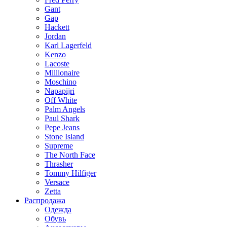
Gant
Gap
Hackett
Jordan
Karl Lagerfeld
Kenzo
Lacoste
Millionaire
Moschino
Napapijri
Off White
Palm Angels
Paul Shark
Pepe Jeans
Stone Island
Supreme
The North Face
Thrasher
Tommy Hilfiger
Versace
Zetta
Распродажа
Одежда
Обувь