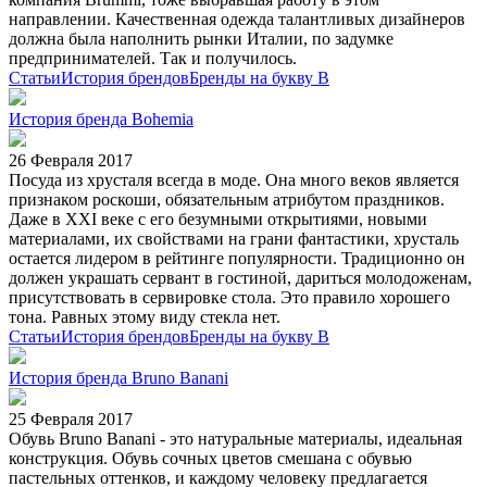
направлении. Качественная одежда талантливых дизайнеров
должна была наполнить рынки Италии, по задумке
предпринимателей. Так и получилось.
Статьи
История брендов
Бренды на букву B
История бренда Bohemia
26 Февраля 2017
Посуда из хрусталя всегда в моде. Она много веков является
признаком роскоши, обязательным атрибутом праздников.
Даже в XXI веке с его безумными открытиями, новыми
материалами, их свойствами на грани фантастики, хрусталь
остается лидером в рейтинге популярности. Традиционно он
должен украшать сервант в гостиной, дариться молодоженам,
присутствовать в сервировке стола. Это правило хорошего
тона. Равных этому виду стекла нет.
Статьи
История брендов
Бренды на букву B
История бренда Bruno Banani
25 Февраля 2017
Обувь Bruno Banani - это натуральные материалы, идеальная
конструкция. Обувь сочных цветов смешана с обувью
пастельных оттенков, и каждому человеку предлагается