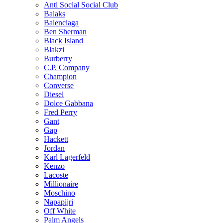
Anti Social Social Club
Balaks
Balenciaga
Ben Sherman
Black Island
Blakzi
Burberry
C.P. Company
Champion
Converse
Diesel
Dolce Gabbana
Fred Perry
Gant
Gap
Hackett
Jordan
Karl Lagerfeld
Kenzo
Lacoste
Millionaire
Moschino
Napapijri
Off White
Palm Angels