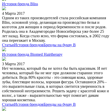
История бренда Bliss
4 Марта 2017
Одним из таких производителей стала российская компания
Bliss, основной упор, делающая на производство белья и
колготок для женщин в период беременности и после родов.
Родилась она в Академгородке Новосибирска уже более 25
лет назад. Когда стало ясно, что фирма состоялась, в 2002 году
она переезжает в Москву.
Статьи
История брендов
Бренды на букву B
История бренда Biomed Hairtherapy
3 Марта 2017
Нет человека, который бы не хотел бы быть красивым. И нет
человека, который бы не мог при должном старании этого
добиться. Ведь 80% красоты - это сияющая кожа, здоровые
зубы, блестящие волосы, хорошая фигура. Оставшиеся 20% -
это выразительные глаза, в которых светится уверенность в
собственной неотразимости. Решить задачу с красотой кожи и
волос, а также - выразительностью черт помогает дамам
хорошая косметика.
Статьи
История брендов
Бренды на букву B