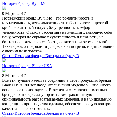
История бренда By ti Mo
9 Марта 2017
Норвежский бренд By ti Mo - это романтичность и
мечтательность, легкомысленность и беспечность, простой
крой, элегантный силуэт, безупречность, комфорт,
уверенность. Одежда рассчитана на женщину, знающую себе
цену, которая не скрывает чувственность и нежность, не
боится показать свою слабость, остается при этом сильной.
Такая одежда подойдет и для деловой встречи, и для свидания
с любимым человеком
Статьи
История брендов
Бренды на букву B
История бренда Blauer USA
8 Марта 2017
Все эти лучшие качества соединяет в себе продукция бренда
Blauer USA. 80 лет назад итальянский модельер Энцо Фуско
основал ее производство. В отличии от многих известных
брендов Энцо сделал упор не на экстравагантную
оригинальность разрабатываемых моделей, а на уникальную
концепцию производства одежды, обеспечивающую контроль
качества на всех ее этапах.
Статьи
История брендов
Бренды на букву B