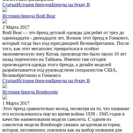
Статьи
История брендов
Бренды на букву B
История бренда Bodi Bear
2 Марта 2017
Bodi Bear — это бренд детской одежды для ребят от трех до
одиннадцати - двенадцати лет. Возник этот бренд в Гонконге,
который тогда был под юрисдикцией Великобритании. После
того, как этот мегаполис превратился в особую
экономическую зону Китая, производство было около 10 лет
назад перенесено на Тайвань. Именно там сегодня
производится одежда этого бренда, а дизайн моделей
разрабатывается под руководством специалистов США,
Великобритании и Гонконга
Статьи
История брендов
Бренды на букву B
История бренда Bomboogie
1 Марта 2017
Этот бренд сравнительно молод, несмотря на то, что название
его использовалось еще во время войны 1939 - 1945 годов в
качестве наименования модели самолета. С одним из
самолетов модели Bomboogie связана загадочная история,
которая, несомненно, повлияла как на выбор названия для