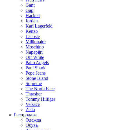
Gant
Gap
Hackett
Jordan
Karl Lagerfeld
Kenzo
Lacoste
Millionaire
Moschino
Napapijri
Off White
Palm Angels
Paul Shark
Pepe Jeans
Stone Island
Supreme
The North Face
Thrasher
Tommy Hilfiger
Versace
Zetta
Распродажа
Одежда
Обувь