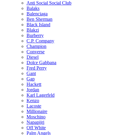
Anti Social Social Club
Balaks
Balenciaga
Ben Sherman
Black Island
Blakzi
Burberry
C.P. Company
Champion
Converse
Diesel
Dolce Gabbana
Fred Perry
Gant
Gap
Hackett
Jordan
Karl Lagerfeld
Kenzo
Lacoste
Millionaire
Moschino
Napapijri
Off White
Palm Angels