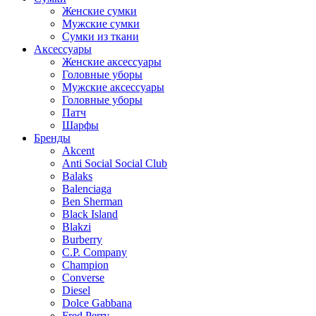
Женские сумки
Мужские сумки
Сумки из ткани
Аксессуары
Женские аксессуары
Головные уборы
Мужские аксессуары
Головные уборы
Патч
Шарфы
Бренды
Akcent
Anti Social Social Club
Balaks
Balenciaga
Ben Sherman
Black Island
Blakzi
Burberry
C.P. Company
Champion
Converse
Diesel
Dolce Gabbana
Fred Perry