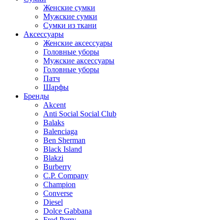
Женские сумки
Мужские сумки
Сумки из ткани
Аксессуары
Женские аксессуары
Головные уборы
Мужские аксессуары
Головные уборы
Патч
Шарфы
Бренды
Akcent
Anti Social Social Club
Balaks
Balenciaga
Ben Sherman
Black Island
Blakzi
Burberry
C.P. Company
Champion
Converse
Diesel
Dolce Gabbana
Fred Perry