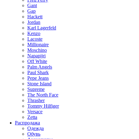
Gant
Gap
Hackett
Jordan
Karl Lagerfeld
Kenzo
Lacoste
Millionaire
Moschino
Napapijri
Off White
Palm Angels
Paul Shark
Pepe Jeans
Stone Island
Supreme
The North Face
Thrasher
Tommy Hilfiger
Versace
Zetta
Распродажа
Одежда
Обувь