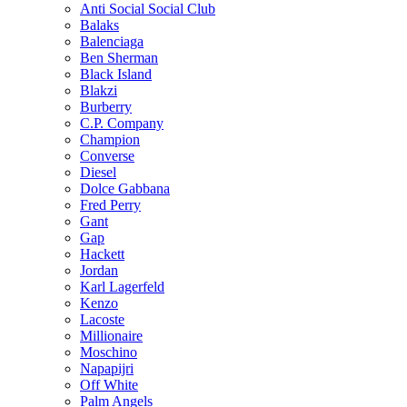
Anti Social Social Club
Balaks
Balenciaga
Ben Sherman
Black Island
Blakzi
Burberry
C.P. Company
Champion
Converse
Diesel
Dolce Gabbana
Fred Perry
Gant
Gap
Hackett
Jordan
Karl Lagerfeld
Kenzo
Lacoste
Millionaire
Moschino
Napapijri
Off White
Palm Angels