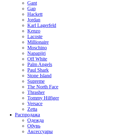
Gant
Gap
Hackett
Jordan
Karl Lagerfeld
Kenzo
Lacoste
Millionaire
Moschino
Napapijri
Off White
Palm Angels
Paul Shark
Stone Island
Supreme
The North Face
Thrasher
Tommy Hilfiger
Versace
Zetta
Распродажа
Одежда
Обувь
Аксессуары