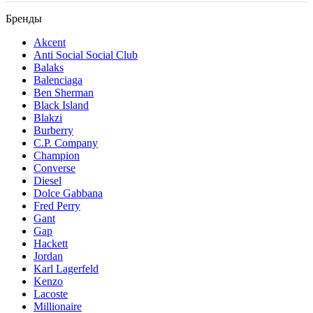
Бренды
Akcent
Anti Social Social Club
Balaks
Balenciaga
Ben Sherman
Black Island
Blakzi
Burberry
C.P. Company
Champion
Converse
Diesel
Dolce Gabbana
Fred Perry
Gant
Gap
Hackett
Jordan
Karl Lagerfeld
Kenzo
Lacoste
Millionaire