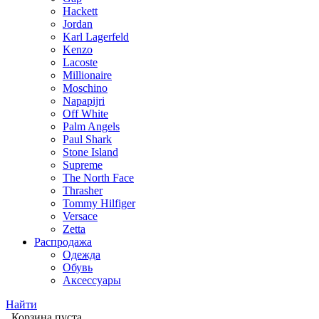
Hackett
Jordan
Karl Lagerfeld
Kenzo
Lacoste
Millionaire
Moschino
Napapijri
Off White
Palm Angels
Paul Shark
Stone Island
Supreme
The North Face
Thrasher
Tommy Hilfiger
Versace
Zetta
Распродажа
Одежда
Обувь
Аксессуары
Найти
Корзина пуста