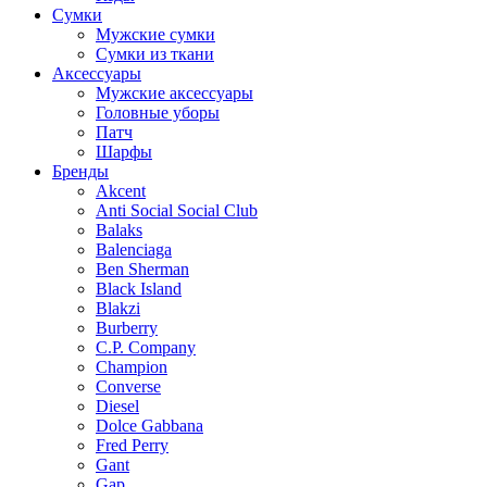
Сумки
Мужские сумки
Сумки из ткани
Аксессуары
Мужские аксессуары
Головные уборы
Патч
Шарфы
Бренды
Akcent
Anti Social Social Club
Balaks
Balenciaga
Ben Sherman
Black Island
Blakzi
Burberry
C.P. Company
Champion
Converse
Diesel
Dolce Gabbana
Fred Perry
Gant
Gap