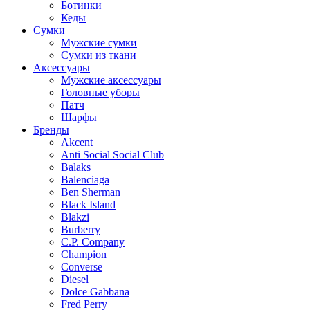
Ботинки
Кеды
Сумки
Мужские сумки
Сумки из ткани
Аксессуары
Мужские аксессуары
Головные уборы
Патч
Шарфы
Бренды
Akcent
Anti Social Social Club
Balaks
Balenciaga
Ben Sherman
Black Island
Blakzi
Burberry
C.P. Company
Champion
Converse
Diesel
Dolce Gabbana
Fred Perry