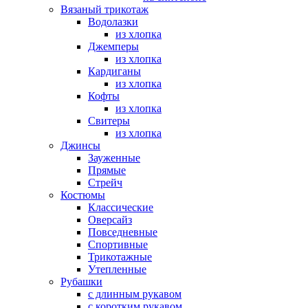
Вязаный трикотаж
Водолазки
из хлопка
Джемперы
из хлопка
Кардиганы
из хлопка
Кофты
из хлопка
Свитеры
из хлопка
Джинсы
Зауженные
Прямые
Стрейч
Костюмы
Классические
Оверсайз
Повседневные
Спортивные
Трикотажные
Утепленные
Рубашки
с длинным рукавом
с коротким рукавом