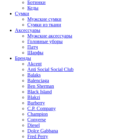
Ботинки
Кеды
Сумки
Мужские сумки
Сумки из ткани
Аксессуары
Мужские аксессуары
Головные уборы
Патч
Шарфы
Бренды
Akcent
Anti Social Social Club
Balaks
Balenciaga
Ben Sherman
Black Island
Blakzi
Burberry
C.P. Company
Champion
Converse
Diesel
Dolce Gabbana
Fred Perry