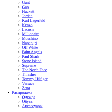
Gant
Gap
Hackett
Jordan
Karl Lagerfeld
Kenzo
Lacoste
Millionaire
Moschino
Napapijri
Off White
Palm Angels
Paul Shark
Stone Island
Supreme
The North Face
Thrasher
Tommy Hilfiger
Versace
Zetta
Распродажа
Одежда
Обувь
Аксессуары