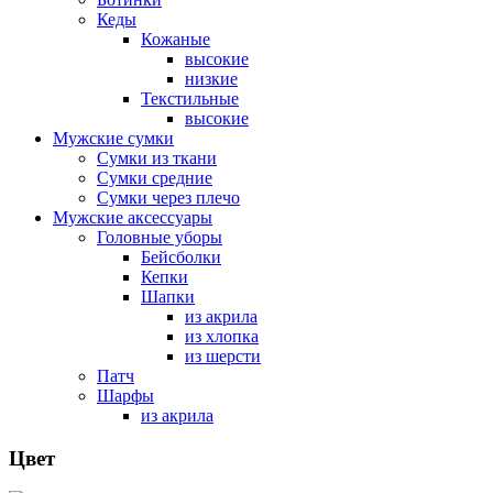
Кеды
Кожаные
высокие
низкие
Текстильные
высокие
Мужские сумки
Сумки из ткани
Сумки средние
Сумки через плечо
Мужские аксессуары
Головные уборы
Бейсболки
Кепки
Шапки
из акрила
из хлопка
из шерсти
Патч
Шарфы
из акрила
Цвет