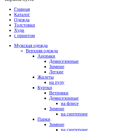
Главная
Каталог
Одежда
Толстовки
Худи
с принтом
Мужская одежда
Верхняя одежда
Анораки
Демисезонные
Зимние
Легкие
Жилеты
на пуху
Куртки
Ветровки
Демисезонные
на флисе
Зимние
на синтепоне
Парки
Зимние
на синтепоне