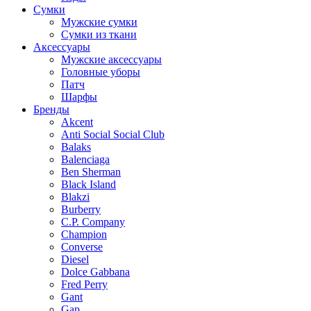
Сумки
Мужские сумки
Сумки из ткани
Аксессуары
Мужские аксессуары
Головные уборы
Патч
Шарфы
Бренды
Akcent
Anti Social Social Club
Balaks
Balenciaga
Ben Sherman
Black Island
Blakzi
Burberry
C.P. Company
Champion
Converse
Diesel
Dolce Gabbana
Fred Perry
Gant
Gap