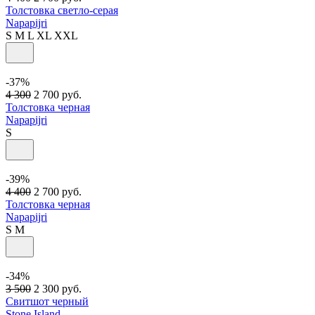
Толстовка светло-серая
Napapijri
S
M
L
XL
XXL
-37%
4 300
2 700
руб.
Толстовка черная
Napapijri
S
-39%
4 400
2 700
руб.
Толстовка черная
Napapijri
S
M
-34%
3 500
2 300
руб.
Свитшот черный
Stone Island