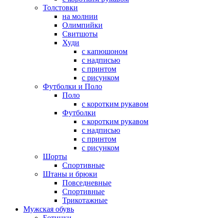
Толстовки
на молнии
Олимпийки
Свитшоты
Худи
с капюшоном
с надписью
с принтом
с рисунком
Футболки и Поло
Поло
с коротким рукавом
Футболки
с коротким рукавом
с надписью
с принтом
с рисунком
Шорты
Спортивные
Штаны и брюки
Повседневные
Спортивные
Трикотажные
Мужская обувь
Ботинки