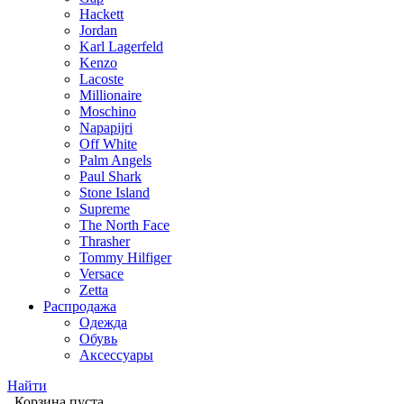
Hackett
Jordan
Karl Lagerfeld
Kenzo
Lacoste
Millionaire
Moschino
Napapijri
Off White
Palm Angels
Paul Shark
Stone Island
Supreme
The North Face
Thrasher
Tommy Hilfiger
Versace
Zetta
Распродажа
Одежда
Обувь
Аксессуары
Найти
Корзина пуста