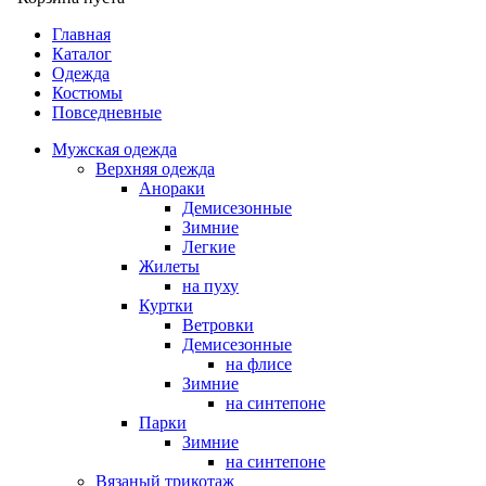
Главная
Каталог
Одежда
Костюмы
Повседневные
Мужская одежда
Верхняя одежда
Анораки
Демисезонные
Зимние
Легкие
Жилеты
на пуху
Куртки
Ветровки
Демисезонные
на флисе
Зимние
на синтепоне
Парки
Зимние
на синтепоне
Вязаный трикотаж