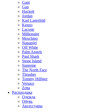
Gant
Gap
Hackett
Jordan
Karl Lagerfeld
Kenzo
Lacoste
Millionaire
Moschino
Napapijri
Off White
Palm Angels
Paul Shark
Stone Island
Supreme
The North Face
Thrasher
Tommy Hilfiger
Versace
Zetta
Распродажа
Одежда
Обувь
Аксессуары