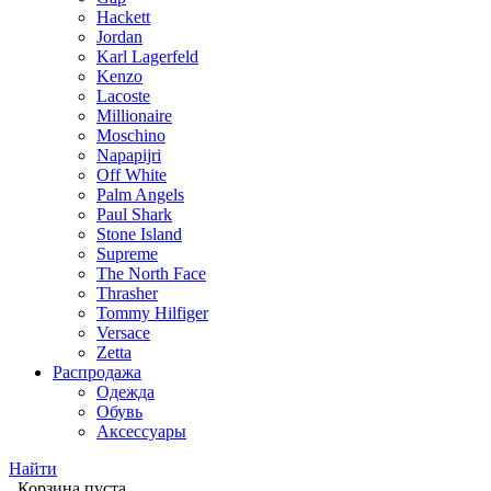
Hackett
Jordan
Karl Lagerfeld
Kenzo
Lacoste
Millionaire
Moschino
Napapijri
Off White
Palm Angels
Paul Shark
Stone Island
Supreme
The North Face
Thrasher
Tommy Hilfiger
Versace
Zetta
Распродажа
Одежда
Обувь
Аксессуары
Найти
Корзина пуста