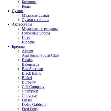
Ботинки
Кеды
Сумки
Мужские сумки
Сумки из ткани
Аксессуары
Мужские аксессуары
Головные уборы
Патч
Шарфы
Бренды
Akcent
Anti Social Social Club
Balaks
Balenciaga
Ben Sherman
Black Island
Blakzi
Burberry
C.P. Company
Champion
Converse
Diesel
Dolce Gabbana
Fred Perry