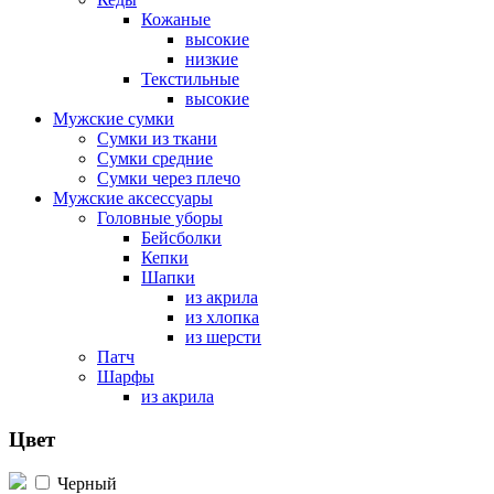
Кожаные
высокие
низкие
Текстильные
высокие
Мужские сумки
Сумки из ткани
Сумки средние
Сумки через плечо
Мужские аксессуары
Головные уборы
Бейсболки
Кепки
Шапки
из акрила
из хлопка
из шерсти
Патч
Шарфы
из акрила
Цвет
Черный