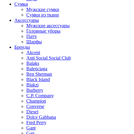
Сумки
Мужские сумки
Сумки из ткани
Аксессуары
Мужские аксессуары
Головные уборы
Патч
Шарфы
Бренды
Akcent
Anti Social Social Club
Balaks
Balenciaga
Ben Sherman
Black Island
Blakzi
Burberry
C.P. Company
Champion
Converse
Diesel
Dolce Gabbana
Fred Perry
Gant
Gap