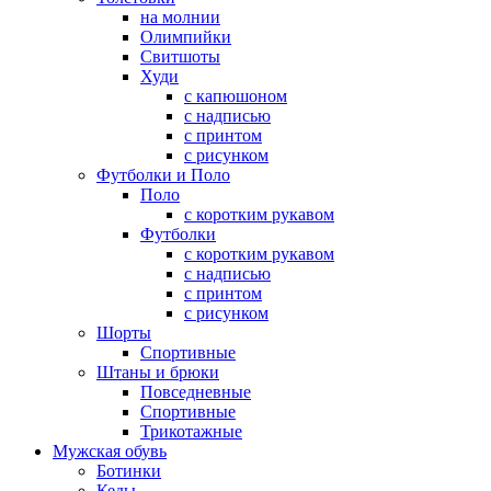
на молнии
Олимпийки
Свитшоты
Худи
с капюшоном
с надписью
с принтом
с рисунком
Футболки и Поло
Поло
с коротким рукавом
Футболки
с коротким рукавом
с надписью
с принтом
с рисунком
Шорты
Спортивные
Штаны и брюки
Повседневные
Спортивные
Трикотажные
Мужская обувь
Ботинки
Кеды