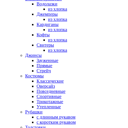
Водолазки
из хлопка
Джемперы
из хлопка
Кардиганы
из хлопка
Кофты
из хлопка
Свитеры
из хлопка
Джинсы
Зауженные
Прямые
Стрейч
Костюмы
Классические
Оверсайз
Повседневные
Спортивные
Трикотажные
Утепленные
Рубашки
с длинным рукавом
с коротким рукавом
Толстовки