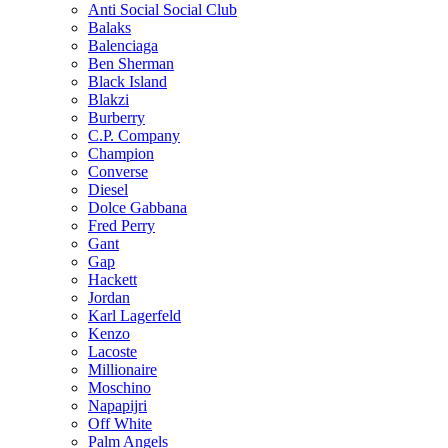
Anti Social Social Club
Balaks
Balenciaga
Ben Sherman
Black Island
Blakzi
Burberry
C.P. Company
Champion
Converse
Diesel
Dolce Gabbana
Fred Perry
Gant
Gap
Hackett
Jordan
Karl Lagerfeld
Kenzo
Lacoste
Millionaire
Moschino
Napapijri
Off White
Palm Angels