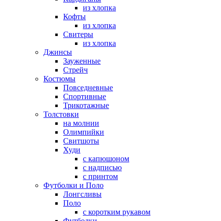
из хлопка
Кофты
из хлопка
Свитеры
из хлопка
Джинсы
Зауженные
Стрейч
Костюмы
Повседневные
Спортивные
Трикотажные
Толстовки
на молнии
Олимпийки
Свитшоты
Худи
с капюшоном
с надписью
с принтом
Футболки и Поло
Лонгсливы
Поло
с коротким рукавом
Футболки