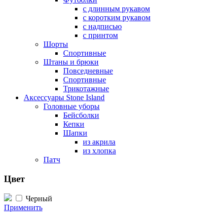
с длинным рукавом
с коротким рукавом
с надписью
с принтом
Шорты
Спортивные
Штаны и брюки
Повседневные
Спортивные
Трикотажные
Аксессуары Stone Island
Головные уборы
Бейсболки
Кепки
Шапки
из акрила
из хлопка
Патч
Цвет
Черный
Применить