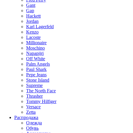
Gant
Gap
Hackett
Jordan
Karl Lagerfeld
Kenzo
Lacoste
Millionaire
Moschino
Napapijri
Off White
Palm Angels
Paul Shark
Pepe Jeans
Stone Island
Supreme
The North Face
Thrasher
Tommy Hilfiger
Versace
Zetta
Распродажа
Одежда
Обувь