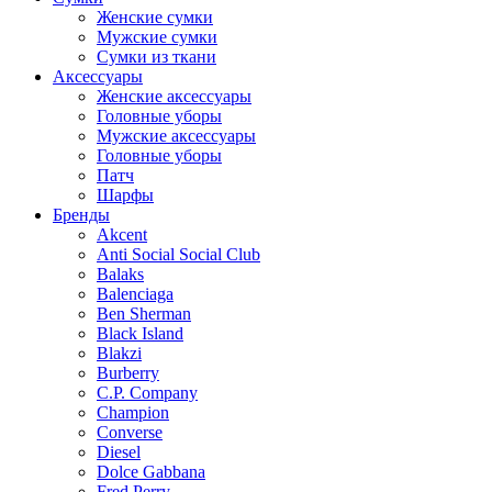
Женские сумки
Мужские сумки
Сумки из ткани
Аксессуары
Женские аксессуары
Головные уборы
Мужские аксессуары
Головные уборы
Патч
Шарфы
Бренды
Akcent
Anti Social Social Club
Balaks
Balenciaga
Ben Sherman
Black Island
Blakzi
Burberry
C.P. Company
Champion
Converse
Diesel
Dolce Gabbana
Fred Perry