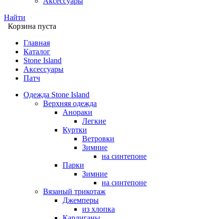
Аксессуары
Найти
Корзина пуста
Главная
Каталог
Stone Island
Аксессуары
Патч
Одежда Stone Island
Верхняя одежда
Анораки
Легкие
Куртки
Ветровки
Зимние
на синтепоне
Парки
Зимние
на синтепоне
Вязаный трикотаж
Джемперы
из хлопка
Кардиганы