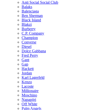
Anti Social Social Club
Balaks
Balenciaga
Ben Sherman
Black Island
Blakzi
Burberry
C.P. Company
Champion
Converse
Diesel
Dolce Gabbana
Fred Perry
Gant
Gap
Hackett
Jordan
Karl Lagerfeld
Kenzo
Lacoste
Millionaire
Moschino
Napapijri
Off White
Palm Angels