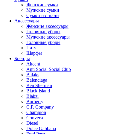
Женские сумки
Мужские сумки
Сумки из ткани
Аксессуары
Женские аксессуары
Головные уборы
Мужские аксессуары
Головные уборы
Патч
Шарфы
Бренды
Akcent
Anti Social Social Club
Balaks
Balenciaga
Ben Sherman
Black Island
Blakzi
Burberry
C.P. Company
Champion
Converse
Diesel
Dolce Gabbana
Fred Perry