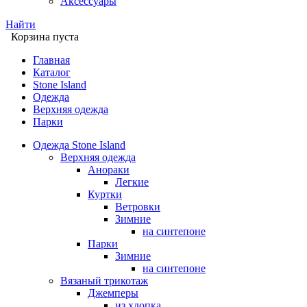
Аксессуары
Найти
Корзина пуста
Главная
Каталог
Stone Island
Одежда
Верхняя одежда
Парки
Одежда Stone Island
Верхняя одежда
Анораки
Легкие
Куртки
Ветровки
Зимние
на синтепоне
Парки
Зимние
на синтепоне
Вязаный трикотаж
Джемперы
из хлопка