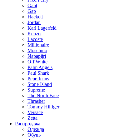
Gant
Gap
Hackett
Jordan
Karl Lagerfeld
Kenzo
Lacoste
Millionaire
Moschino
Napapijri
Off White
Palm Angels
Paul Shark
Pepe Jeans
Stone Island
Supreme
The North Face
Thrasher
Tommy Hilfiger
Versace
Zetta
Распродажа
Одежда
Обувь