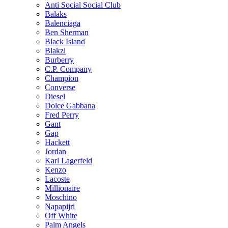
Anti Social Social Club
Balaks
Balenciaga
Ben Sherman
Black Island
Blakzi
Burberry
C.P. Company
Champion
Converse
Diesel
Dolce Gabbana
Fred Perry
Gant
Gap
Hackett
Jordan
Karl Lagerfeld
Kenzo
Lacoste
Millionaire
Moschino
Napapijri
Off White
Palm Angels