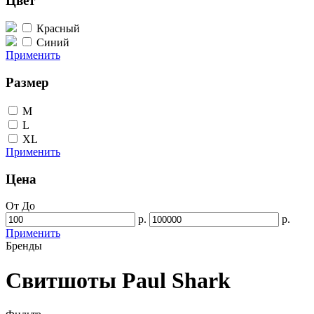
Цвет
Красный
Синий
Применить
Размер
M
L
XL
Применить
Цена
От
До
р.
р.
Применить
Бренды
Свитшоты Paul Shark