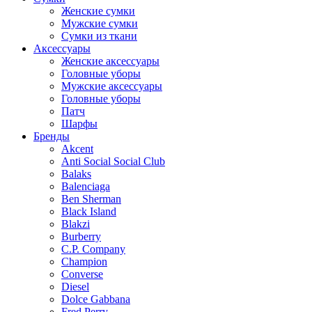
Женские сумки
Мужские сумки
Сумки из ткани
Аксессуары
Женские аксессуары
Головные уборы
Мужские аксессуары
Головные уборы
Патч
Шарфы
Бренды
Akcent
Anti Social Social Club
Balaks
Balenciaga
Ben Sherman
Black Island
Blakzi
Burberry
C.P. Company
Champion
Converse
Diesel
Dolce Gabbana
Fred Perry