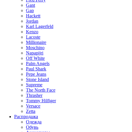
Gant
Gap
Hackett
Jordan
Karl Lagerfeld
Kenzo
Lacoste
Millionaire
Moschino
Napapijri
Off White
Palm Angels
Paul Shark
Pepe Jeans
Stone Island
Supreme
The North Face
Thrasher
Tommy Hilfiger
Versace
Zetta
Распродажа
Одежда
Обувь