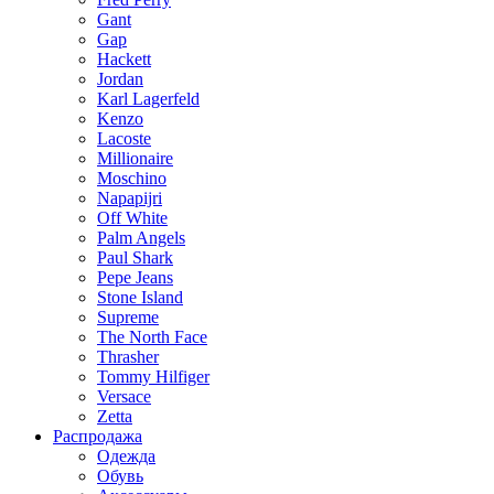
Gant
Gap
Hackett
Jordan
Karl Lagerfeld
Kenzo
Lacoste
Millionaire
Moschino
Napapijri
Off White
Palm Angels
Paul Shark
Pepe Jeans
Stone Island
Supreme
The North Face
Thrasher
Tommy Hilfiger
Versace
Zetta
Распродажа
Одежда
Обувь