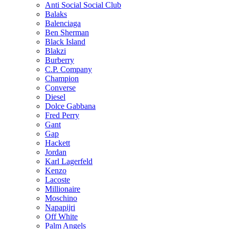
Anti Social Social Club
Balaks
Balenciaga
Ben Sherman
Black Island
Blakzi
Burberry
C.P. Company
Champion
Converse
Diesel
Dolce Gabbana
Fred Perry
Gant
Gap
Hackett
Jordan
Karl Lagerfeld
Kenzo
Lacoste
Millionaire
Moschino
Napapijri
Off White
Palm Angels