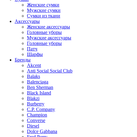
Женские сумки
Мужские сумки
Сумки из ткани
Аксессуары
Женские аксессуары
Головные уборы
Мужские аксессуары
Головные уборы
Патч
Шарфы
Бренды
Akcent
Anti Social Social Club
Balaks
Balenciaga
Ben Sherman
Black Island
Blakzi
Burberry
C.P. Company
Champion
Converse
Diesel
Dolce Gabbana
Fred Perry