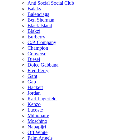
Anti Social Social Club
Balaks
Balenciaga
Ben Sherman
Black Island
Blakzi
Burberry
C.P. Company
Champion
Converse
Diesel
Dolce Gabbana
Fred Perry
Gant
Gap
Hackett
Jordan
Karl Lagerfeld
Kenzo
Lacoste
Millionaire
Moschino
Napapijri
Off White
Palm Angels