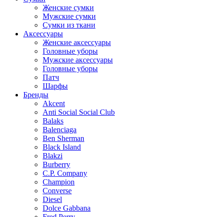
Женские сумки
Мужские сумки
Сумки из ткани
Аксессуары
Женские аксессуары
Головные уборы
Мужские аксессуары
Головные уборы
Патч
Шарфы
Бренды
Akcent
Anti Social Social Club
Balaks
Balenciaga
Ben Sherman
Black Island
Blakzi
Burberry
C.P. Company
Champion
Converse
Diesel
Dolce Gabbana
Fred Perry