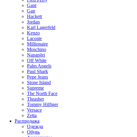
Gant
Gap
Hackett
Jordan
Karl Lagerfeld
Kenzo
Lacoste
Millionaire
Moschino
Napapijri
Off White
Palm Angels
Paul Shark
Pepe Jeans
Stone Island
Supreme
The North Face
Thrasher
Tommy Hilfiger
Versace
Zetta
Распродажа
Одежда
Обувь