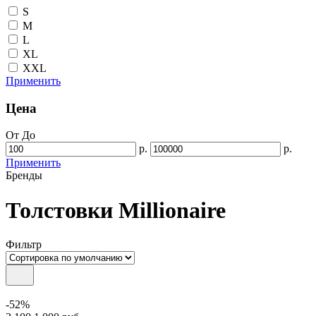
S
M
L
XL
XXL
Применить
Цена
От
До
р.
р.
Применить
Бренды
Толстовки Millionaire
Фильтр
-52%