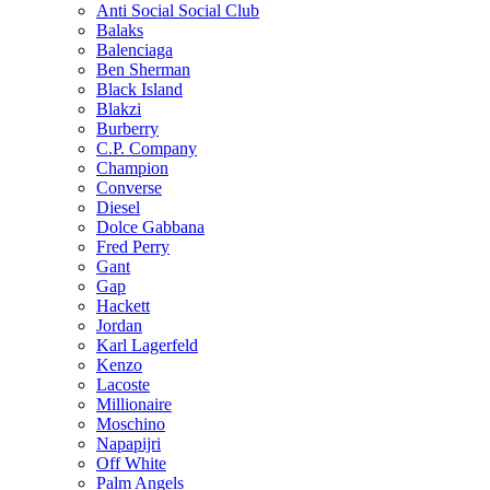
Anti Social Social Club
Balaks
Balenciaga
Ben Sherman
Black Island
Blakzi
Burberry
C.P. Company
Champion
Converse
Diesel
Dolce Gabbana
Fred Perry
Gant
Gap
Hackett
Jordan
Karl Lagerfeld
Kenzo
Lacoste
Millionaire
Moschino
Napapijri
Off White
Palm Angels