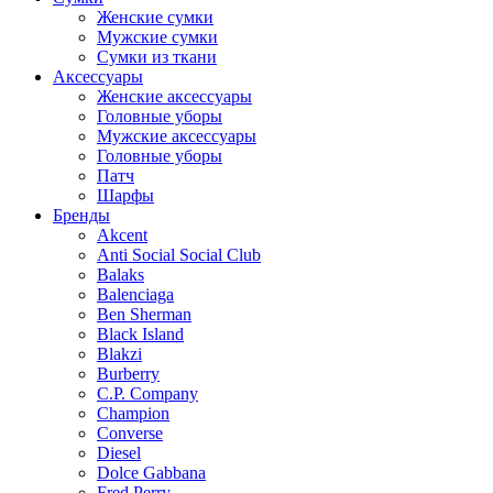
Женские сумки
Мужские сумки
Сумки из ткани
Аксессуары
Женские аксессуары
Головные уборы
Мужские аксессуары
Головные уборы
Патч
Шарфы
Бренды
Akcent
Anti Social Social Club
Balaks
Balenciaga
Ben Sherman
Black Island
Blakzi
Burberry
C.P. Company
Champion
Converse
Diesel
Dolce Gabbana
Fred Perry