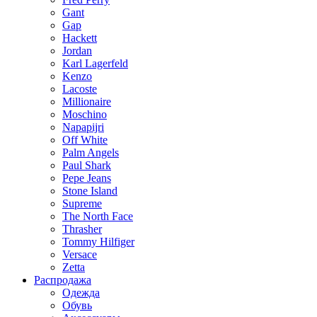
Gant
Gap
Hackett
Jordan
Karl Lagerfeld
Kenzo
Lacoste
Millionaire
Moschino
Napapijri
Off White
Palm Angels
Paul Shark
Pepe Jeans
Stone Island
Supreme
The North Face
Thrasher
Tommy Hilfiger
Versace
Zetta
Распродажа
Одежда
Обувь