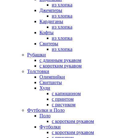
из хлопка
Джемперы
из хлопка
Кардиганы
из хлопка
Кофты
из хлопка
Свитеры
из хлопка
Рубашки
с длинным рукавом
с коротким рукавом
Толстовки
Олимпийки
Свитшоты
Худи
с капюшоном
с принтом
с рисунком
Футболки и Поло
Поло
с коротким рукавом
Футболки
с коротким рукавом
с принтом