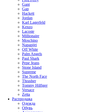
Gant
Gap
Hackett
Jordan
Karl Lagerfeld
Kenzo
Lacoste
Millionaire
Moschino
Napapijri
Off White
Palm Angels
Paul Shark
Pepe Jeans
Stone Island
Supreme
The North Face
Thrasher
Tommy Hilfiger
Versace
Zetta
Распродажа
Одежда
Обувь