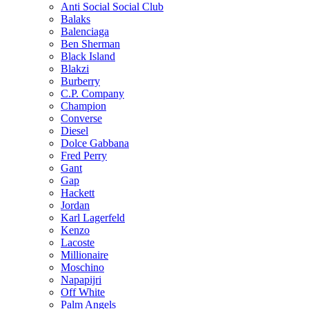
Anti Social Social Club
Balaks
Balenciaga
Ben Sherman
Black Island
Blakzi
Burberry
C.P. Company
Champion
Converse
Diesel
Dolce Gabbana
Fred Perry
Gant
Gap
Hackett
Jordan
Karl Lagerfeld
Kenzo
Lacoste
Millionaire
Moschino
Napapijri
Off White
Palm Angels