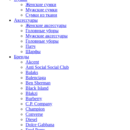
Женские сумки
Мужские сумки
Сумки из ткани
Аксессуары
Женские аксессуары
Головные уборы
Мужские аксессуары
Головные уборы
Патч
Шарфы
Бренды
Akcent
Anti Social Social Club
Balaks
Balenciaga
Ben Sherman
Black Island
Blakzi
Burberry
C.P. Company
Champion
Converse
Diesel
Dolce Gabbana
Fred Perry