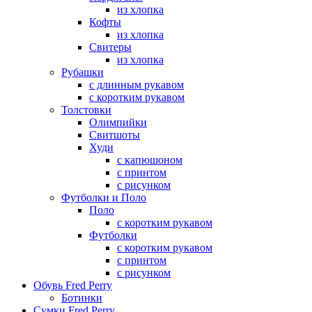
из хлопка
Кофты
из хлопка
Свитеры
из хлопка
Рубашки
с длинным рукавом
с коротким рукавом
Толстовки
Олимпийки
Свитшоты
Худи
с капюшоном
с принтом
с рисунком
Футболки и Поло
Поло
с коротким рукавом
Футболки
с коротким рукавом
с принтом
с рисунком
Обувь Fred Perry
Ботинки
Сумки Fred Perry