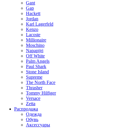
Gant
Gap
Hackett
Jordan
Karl Lagerfeld
Kenzo
Lacoste
Millionaire
Moschino
Napapijri
Off White
Palm Angels
Paul Shark
Stone Island
Supreme
The North Face
Thrasher
Tommy Hilfiger
Versace
Zetta
Распродажа
Одежда
Обувь
Аксессуары