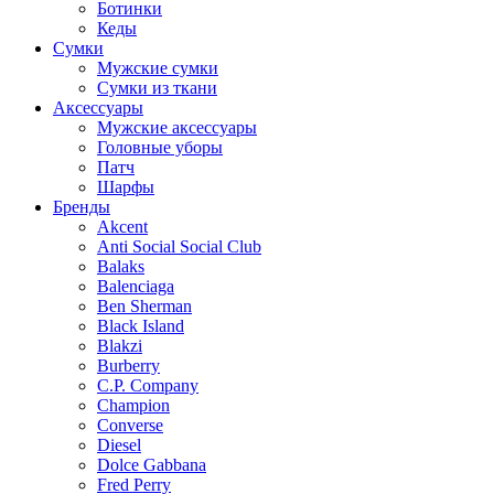
Ботинки
Кеды
Сумки
Мужские сумки
Сумки из ткани
Аксессуары
Мужские аксессуары
Головные уборы
Патч
Шарфы
Бренды
Akcent
Anti Social Social Club
Balaks
Balenciaga
Ben Sherman
Black Island
Blakzi
Burberry
C.P. Company
Champion
Converse
Diesel
Dolce Gabbana
Fred Perry