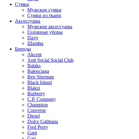
Сумки
Мужские сумки
Сумки из ткани
Аксессуары
Мужские аксессуары
Головные уборы
Патч
Шарфы
Бренды
Akcent
Anti Social Social Club
Balaks
Balenciaga
Ben Sherman
Black Island
Blakzi
Burberry
C.P. Company
Champion
Converse
Diesel
Dolce Gabbana
Fred Perry
Gant
Gap