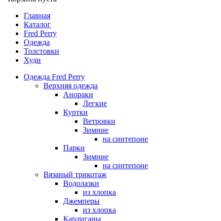
Главная
Каталог
Fred Perry
Одежда
Толстовки
Худи
Одежда Fred Perry
Верхняя одежда
Анораки
Легкие
Куртки
Ветровки
Зимние
на синтепоне
Парки
Зимние
на синтепоне
Вязаный трикотаж
Водолазки
из хлопка
Джемперы
из хлопка
Кардиганы