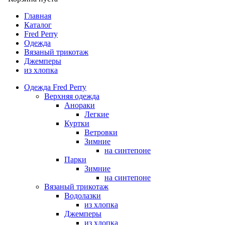
Главная
Каталог
Fred Perry
Одежда
Вязаный трикотаж
Джемперы
из хлопка
Одежда Fred Perry
Верхняя одежда
Анораки
Легкие
Куртки
Ветровки
Зимние
на синтепоне
Парки
Зимние
на синтепоне
Вязаный трикотаж
Водолазки
из хлопка
Джемперы
из хлопка