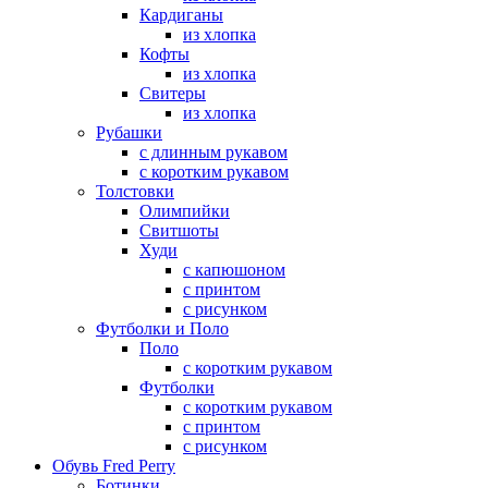
Кардиганы
из хлопка
Кофты
из хлопка
Свитеры
из хлопка
Рубашки
с длинным рукавом
с коротким рукавом
Толстовки
Олимпийки
Свитшоты
Худи
с капюшоном
с принтом
с рисунком
Футболки и Поло
Поло
с коротким рукавом
Футболки
с коротким рукавом
с принтом
с рисунком
Обувь Fred Perry
Ботинки