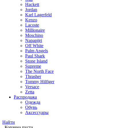
Hackett
Jordan
Karl Lagerfeld
Kenzo
Lacoste
Millionaire
Moschino
Napapijri
Off White
Palm Angels
Paul Shark
Stone Island
Supreme
The North Face
Thrasher
Tommy Hilfiger
Versace
Zetta
Распродажа
Одежда
Обувь
Аксессуары
Найти
Корзина пуста