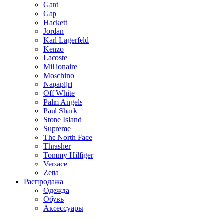
Gant
Gap
Hackett
Jordan
Karl Lagerfeld
Kenzo
Lacoste
Millionaire
Moschino
Napapijri
Off White
Palm Angels
Paul Shark
Stone Island
Supreme
The North Face
Thrasher
Tommy Hilfiger
Versace
Zetta
Распродажа
Одежда
Обувь
Аксессуары