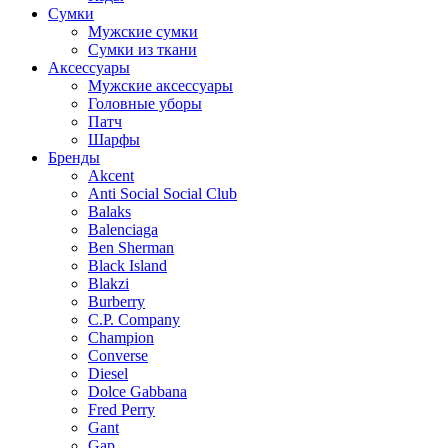
Сумки
Мужские сумки
Сумки из ткани
Аксессуары
Мужские аксессуары
Головные уборы
Патч
Шарфы
Бренды
Akcent
Anti Social Social Club
Balaks
Balenciaga
Ben Sherman
Black Island
Blakzi
Burberry
C.P. Company
Champion
Converse
Diesel
Dolce Gabbana
Fred Perry
Gant
Gap