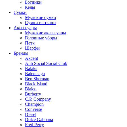
Ботинки
Кеды
Сумки
Мужские сумки
Сумки из ткани
Аксессуары
Мужские аксессуары
Головные уборы
Патч
Шарфы
Бренды
Akcent
Anti Social Social Club
Balaks
Balenciaga
Ben Sherman
Black Island
Blakzi
Burberry
C.P. Company
Champion
Converse
Diesel
Dolce Gabbana
Fred Perry