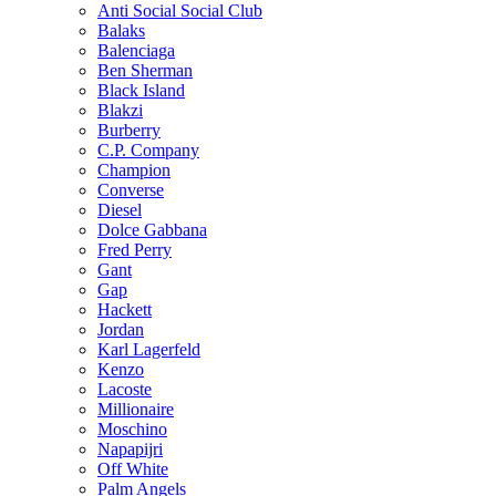
Anti Social Social Club
Balaks
Balenciaga
Ben Sherman
Black Island
Blakzi
Burberry
C.P. Company
Champion
Converse
Diesel
Dolce Gabbana
Fred Perry
Gant
Gap
Hackett
Jordan
Karl Lagerfeld
Kenzo
Lacoste
Millionaire
Moschino
Napapijri
Off White
Palm Angels