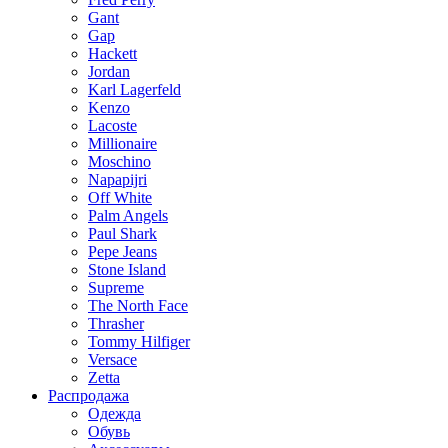
Gant
Gap
Hackett
Jordan
Karl Lagerfeld
Kenzo
Lacoste
Millionaire
Moschino
Napapijri
Off White
Palm Angels
Paul Shark
Pepe Jeans
Stone Island
Supreme
The North Face
Thrasher
Tommy Hilfiger
Versace
Zetta
Распродажа
Одежда
Обувь