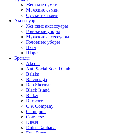
Женские сумки
Мужские сумки
Сумки из ткани
Аксессуары
Женские аксессуары
Головные уборы
Мужские аксессуары
Головные уборы
Патч
Шарфы
Бренды
Akcent
Anti Social Social Club
Balaks
Balenciaga
Ben Sherman
Black Island
Blakzi
Burberry
C.P. Company
Champion
Converse
Diesel
Dolce Gabbana
Fred Perry