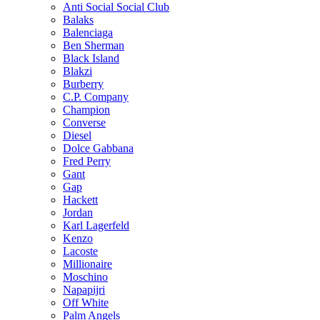
Anti Social Social Club
Balaks
Balenciaga
Ben Sherman
Black Island
Blakzi
Burberry
C.P. Company
Champion
Converse
Diesel
Dolce Gabbana
Fred Perry
Gant
Gap
Hackett
Jordan
Karl Lagerfeld
Kenzo
Lacoste
Millionaire
Moschino
Napapijri
Off White
Palm Angels