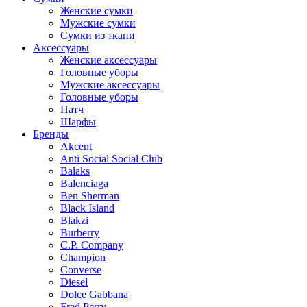
Женские сумки
Мужские сумки
Сумки из ткани
Аксессуары
Женские аксессуары
Головные уборы
Мужские аксессуары
Головные уборы
Патч
Шарфы
Бренды
Akcent
Anti Social Social Club
Balaks
Balenciaga
Ben Sherman
Black Island
Blakzi
Burberry
C.P. Company
Champion
Converse
Diesel
Dolce Gabbana
Fred Perry