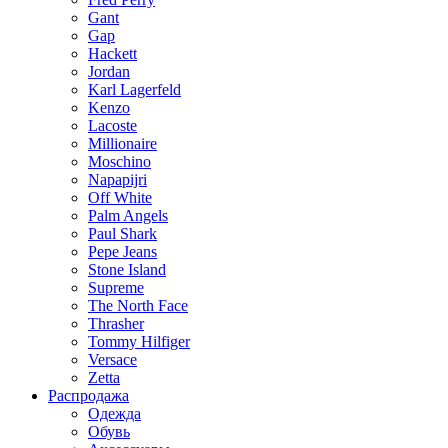
Gant
Gap
Hackett
Jordan
Karl Lagerfeld
Kenzo
Lacoste
Millionaire
Moschino
Napapijri
Off White
Palm Angels
Paul Shark
Pepe Jeans
Stone Island
Supreme
The North Face
Thrasher
Tommy Hilfiger
Versace
Zetta
Распродажа
Одежда
Обувь