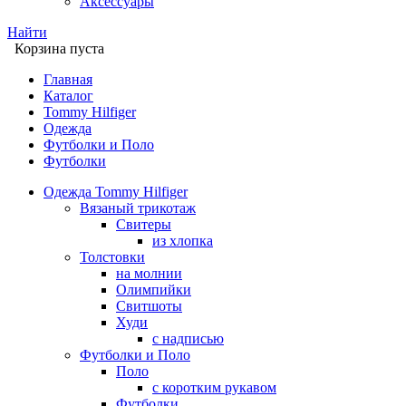
Аксессуары
Найти
Корзина пуста
Главная
Каталог
Tommy Hilfiger
Одежда
Футболки и Поло
Футболки
Одежда Tommy Hilfiger
Вязаный трикотаж
Свитеры
из хлопка
Толстовки
на молнии
Олимпийки
Свитшоты
Худи
с надписью
Футболки и Поло
Поло
с коротким рукавом
Футболки