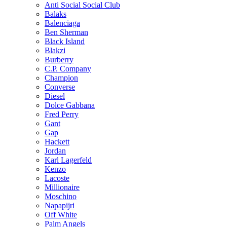
Anti Social Social Club
Balaks
Balenciaga
Ben Sherman
Black Island
Blakzi
Burberry
C.P. Company
Champion
Converse
Diesel
Dolce Gabbana
Fred Perry
Gant
Gap
Hackett
Jordan
Karl Lagerfeld
Kenzo
Lacoste
Millionaire
Moschino
Napapijri
Off White
Palm Angels