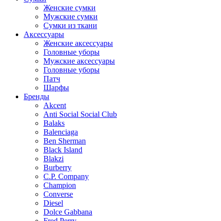
Женские сумки
Мужские сумки
Сумки из ткани
Аксессуары
Женские аксессуары
Головные уборы
Мужские аксессуары
Головные уборы
Патч
Шарфы
Бренды
Akcent
Anti Social Social Club
Balaks
Balenciaga
Ben Sherman
Black Island
Blakzi
Burberry
C.P. Company
Champion
Converse
Diesel
Dolce Gabbana
Fred Perry