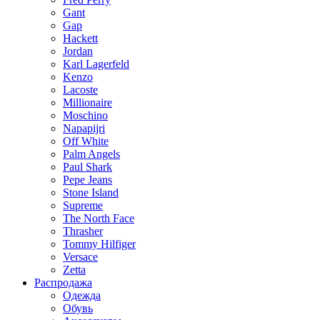
Gant
Gap
Hackett
Jordan
Karl Lagerfeld
Kenzo
Lacoste
Millionaire
Moschino
Napapijri
Off White
Palm Angels
Paul Shark
Pepe Jeans
Stone Island
Supreme
The North Face
Thrasher
Tommy Hilfiger
Versace
Zetta
Распродажа
Одежда
Обувь