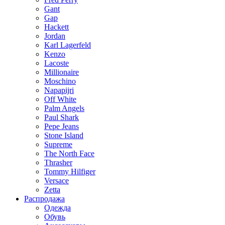
Gant
Gap
Hackett
Jordan
Karl Lagerfeld
Kenzo
Lacoste
Millionaire
Moschino
Napapijri
Off White
Palm Angels
Paul Shark
Pepe Jeans
Stone Island
Supreme
The North Face
Thrasher
Tommy Hilfiger
Versace
Zetta
Распродажа
Одежда
Обувь