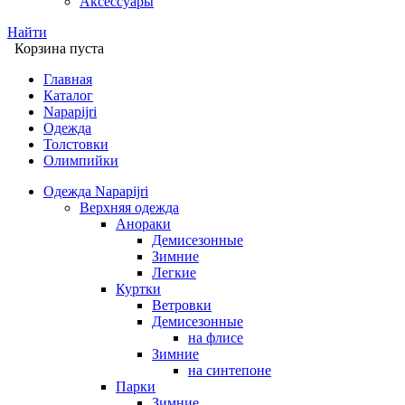
Аксессуары
Найти
Корзина пуста
Главная
Каталог
Napapijri
Одежда
Толстовки
Олимпийки
Одежда Napapijri
Верхняя одежда
Анораки
Демисезонные
Зимние
Легкие
Куртки
Ветровки
Демисезонные
на флисе
Зимние
на синтепоне
Парки
Зимние