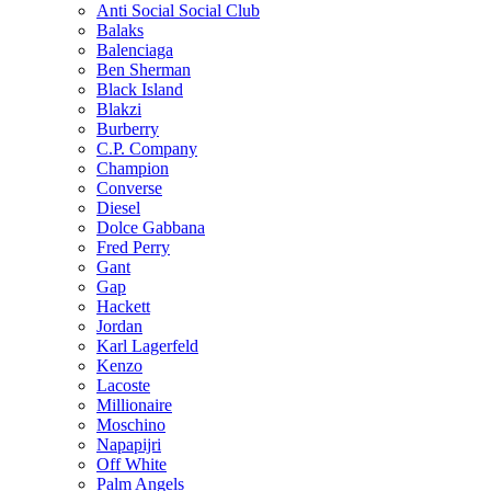
Anti Social Social Club
Balaks
Balenciaga
Ben Sherman
Black Island
Blakzi
Burberry
C.P. Company
Champion
Converse
Diesel
Dolce Gabbana
Fred Perry
Gant
Gap
Hackett
Jordan
Karl Lagerfeld
Kenzo
Lacoste
Millionaire
Moschino
Napapijri
Off White
Palm Angels