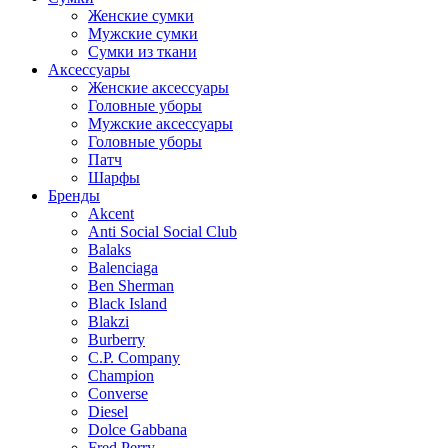
Женские сумки
Мужские сумки
Сумки из ткани
Аксессуары
Женские аксессуары
Головные уборы
Мужские аксессуары
Головные уборы
Патч
Шарфы
Бренды
Akcent
Anti Social Social Club
Balaks
Balenciaga
Ben Sherman
Black Island
Blakzi
Burberry
C.P. Company
Champion
Converse
Diesel
Dolce Gabbana
Fred Perry