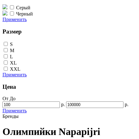
Серый
Черный
Применить
Размер
S
M
L
XL
XXL
Применить
Цена
От
До
р.
р.
Применить
Бренды
Олимпийки Napapijri