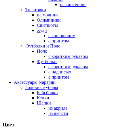
на синтепоне
Толстовки
на молнии
Олимпийки
Свитшоты
Худи
с капюшоном
с принтом
Футболки и Поло
Поло
с коротким рукавом
Футболки
с коротким рукавом
с надписью
с принтом
Аксессуары Napapijri
Головные уборы
Бейсболки
Кепки
Шапки
из акрила
из шерсти
Цвет