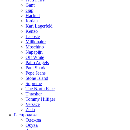
Gant
Gap
Hackett
Jordan
Karl Lagerfeld
Kenzo
Lacoste
Millionaire
Moschino
Napapijri
Off White
Palm Angels
Paul Shark
Pepe Jeans
Stone Island
Supreme
The North Face
Thrasher
Tommy Hilfiger
Versace
Zetta
Распродажа
Одежда
Обувь