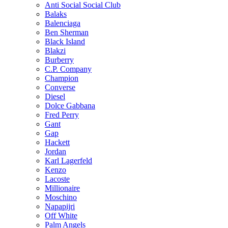
Anti Social Social Club
Balaks
Balenciaga
Ben Sherman
Black Island
Blakzi
Burberry
C.P. Company
Champion
Converse
Diesel
Dolce Gabbana
Fred Perry
Gant
Gap
Hackett
Jordan
Karl Lagerfeld
Kenzo
Lacoste
Millionaire
Moschino
Napapijri
Off White
Palm Angels