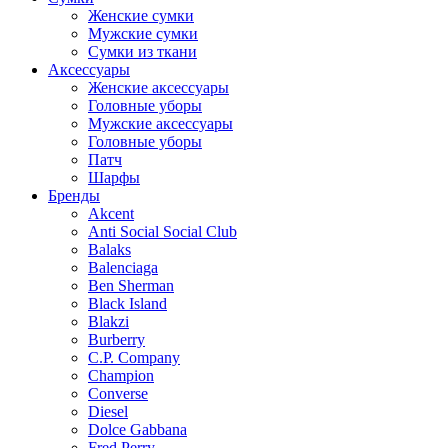
Женские сумки
Мужские сумки
Сумки из ткани
Аксессуары
Женские аксессуары
Головные уборы
Мужские аксессуары
Головные уборы
Патч
Шарфы
Бренды
Akcent
Anti Social Social Club
Balaks
Balenciaga
Ben Sherman
Black Island
Blakzi
Burberry
C.P. Company
Champion
Converse
Diesel
Dolce Gabbana
Fred Perry