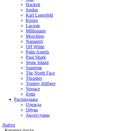
Hackett
Jordan
Karl Lagerfeld
Kenzo
Lacoste
Millionaire
Moschino
Napapijri
Off White
Palm Angels
Paul Shark
Stone Island
Supreme
The North Face
Thrasher
Tommy Hilfiger
Versace
Zetta
Распродажа
Одежда
Обувь
Аксессуары
Найти
Корзина пуста