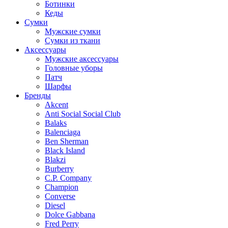
Ботинки
Кеды
Сумки
Мужские сумки
Сумки из ткани
Аксессуары
Мужские аксессуары
Головные уборы
Патч
Шарфы
Бренды
Akcent
Anti Social Social Club
Balaks
Balenciaga
Ben Sherman
Black Island
Blakzi
Burberry
C.P. Company
Champion
Converse
Diesel
Dolce Gabbana
Fred Perry