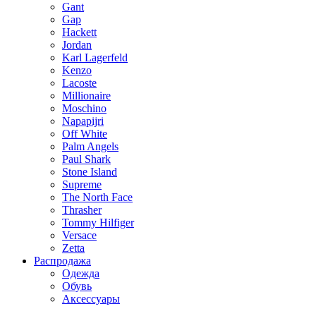
Gant
Gap
Hackett
Jordan
Karl Lagerfeld
Kenzo
Lacoste
Millionaire
Moschino
Napapijri
Off White
Palm Angels
Paul Shark
Stone Island
Supreme
The North Face
Thrasher
Tommy Hilfiger
Versace
Zetta
Распродажа
Одежда
Обувь
Аксессуары