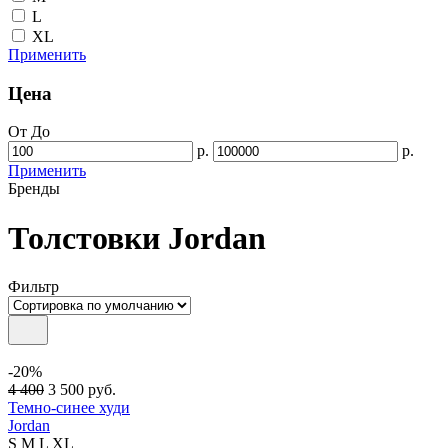
L
XL
Применить
Цена
От
До
р.
р.
Применить
Бренды
Толстовки Jordan
Фильтр
-20%
4 400
3 500
руб.
Темно-синее худи
Jordan
S
M
L
XL