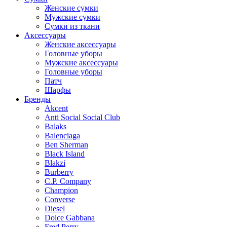
Женские сумки
Мужские сумки
Сумки из ткани
Аксессуары
Женские аксессуары
Головные уборы
Мужские аксессуары
Головные уборы
Патч
Шарфы
Бренды
Akcent
Anti Social Social Club
Balaks
Balenciaga
Ben Sherman
Black Island
Blakzi
Burberry
C.P. Company
Champion
Converse
Diesel
Dolce Gabbana
Fred Perry