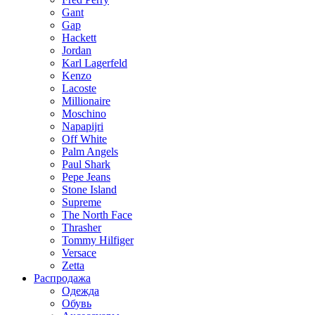
Gant
Gap
Hackett
Jordan
Karl Lagerfeld
Kenzo
Lacoste
Millionaire
Moschino
Napapijri
Off White
Palm Angels
Paul Shark
Pepe Jeans
Stone Island
Supreme
The North Face
Thrasher
Tommy Hilfiger
Versace
Zetta
Распродажа
Одежда
Обувь