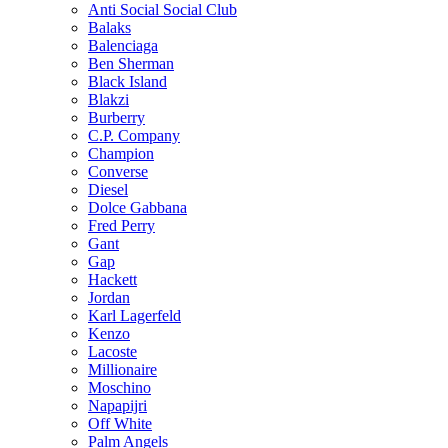
Anti Social Social Club
Balaks
Balenciaga
Ben Sherman
Black Island
Blakzi
Burberry
C.P. Company
Champion
Converse
Diesel
Dolce Gabbana
Fred Perry
Gant
Gap
Hackett
Jordan
Karl Lagerfeld
Kenzo
Lacoste
Millionaire
Moschino
Napapijri
Off White
Palm Angels