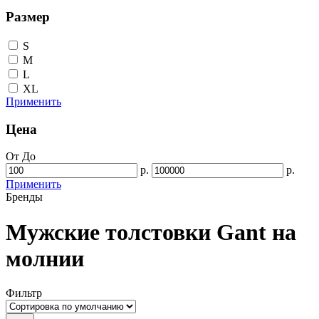
Размер
S
M
L
XL
Применить
Цена
От
До
р.
р.
Применить
Бренды
Мужские толстовки Gant на
молнии
Фильтр