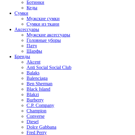
Ботинки
Кеды
Сумки
Мужские сумки
Сумки из ткани
Аксессуары
Мужские аксессуары
Головные уборы
Патч
Шарфы
Бренды
Akcent
Anti Social Social Club
Balaks
Balenciaga
Ben Sherman
Black Island
Blakzi
Burberry
C.P. Company
Champion
Converse
Diesel
Dolce Gabbana
Fred Perry