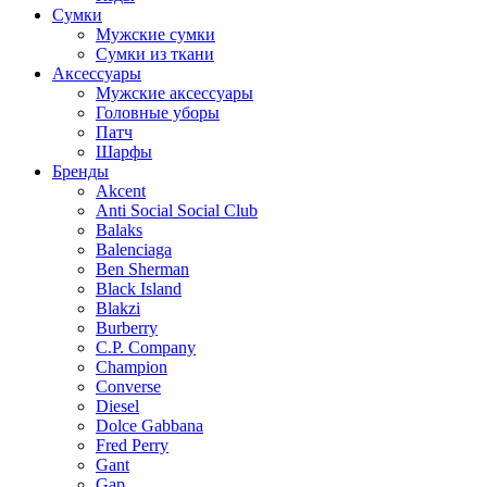
Сумки
Мужские сумки
Сумки из ткани
Аксессуары
Мужские аксессуары
Головные уборы
Патч
Шарфы
Бренды
Akcent
Anti Social Social Club
Balaks
Balenciaga
Ben Sherman
Black Island
Blakzi
Burberry
C.P. Company
Champion
Converse
Diesel
Dolce Gabbana
Fred Perry
Gant
Gap