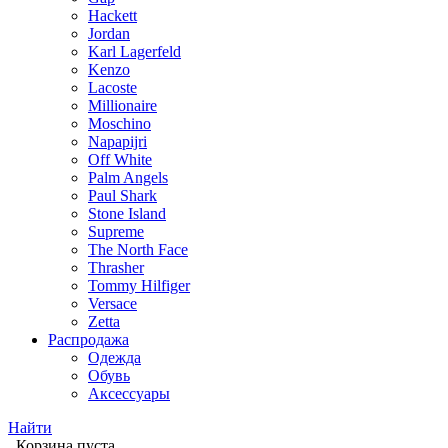
Hackett
Jordan
Karl Lagerfeld
Kenzo
Lacoste
Millionaire
Moschino
Napapijri
Off White
Palm Angels
Paul Shark
Stone Island
Supreme
The North Face
Thrasher
Tommy Hilfiger
Versace
Zetta
Распродажа
Одежда
Обувь
Аксессуары
Найти
Корзина пуста