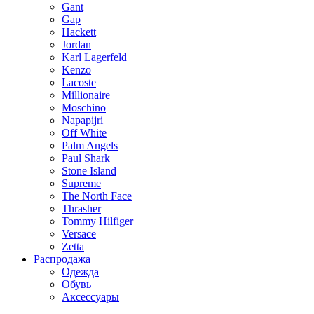
Gant
Gap
Hackett
Jordan
Karl Lagerfeld
Kenzo
Lacoste
Millionaire
Moschino
Napapijri
Off White
Palm Angels
Paul Shark
Stone Island
Supreme
The North Face
Thrasher
Tommy Hilfiger
Versace
Zetta
Распродажа
Одежда
Обувь
Аксессуары