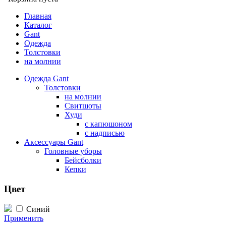
Главная
Каталог
Gant
Одежда
Толстовки
на молнии
Одежда Gant
Толстовки
на молнии
Свитшоты
Худи
с капюшоном
с надписью
Аксессуары Gant
Головные уборы
Бейсболки
Кепки
Цвет
Синий
Применить