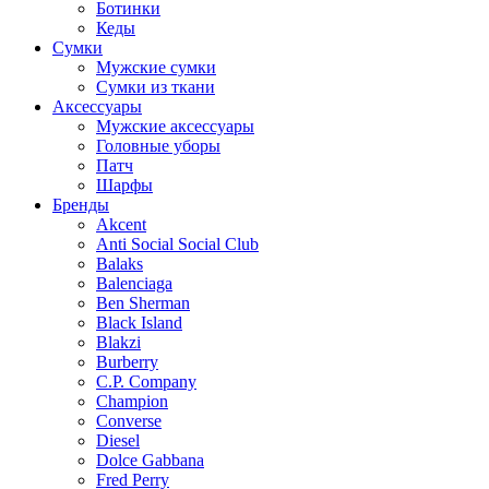
Ботинки
Кеды
Сумки
Мужские сумки
Сумки из ткани
Аксессуары
Мужские аксессуары
Головные уборы
Патч
Шарфы
Бренды
Akcent
Anti Social Social Club
Balaks
Balenciaga
Ben Sherman
Black Island
Blakzi
Burberry
C.P. Company
Champion
Converse
Diesel
Dolce Gabbana
Fred Perry