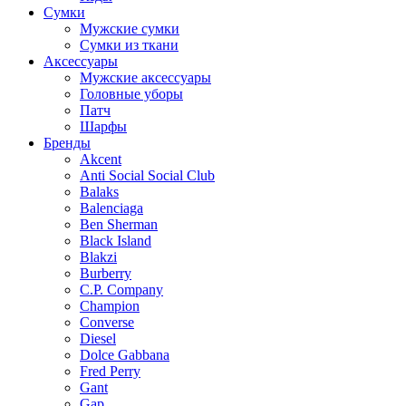
Сумки
Мужские сумки
Сумки из ткани
Аксессуары
Мужские аксессуары
Головные уборы
Патч
Шарфы
Бренды
Akcent
Anti Social Social Club
Balaks
Balenciaga
Ben Sherman
Black Island
Blakzi
Burberry
C.P. Company
Champion
Converse
Diesel
Dolce Gabbana
Fred Perry
Gant
Gap