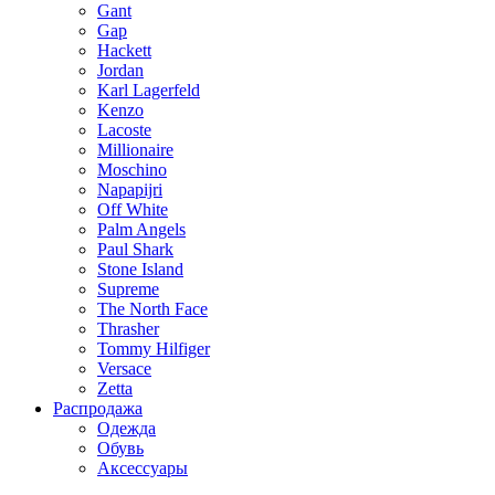
Gant
Gap
Hackett
Jordan
Karl Lagerfeld
Kenzo
Lacoste
Millionaire
Moschino
Napapijri
Off White
Palm Angels
Paul Shark
Stone Island
Supreme
The North Face
Thrasher
Tommy Hilfiger
Versace
Zetta
Распродажа
Одежда
Обувь
Аксессуары