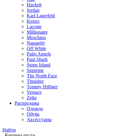
Hackett
Jordan
Karl Lagerfeld
Kenzo
Lacoste
Millionaire
Moschino
Napapijri
Off White
Palm Angels
Paul Shark
Stone Island
Supreme
The North Face
Thrasher
Tommy Hilfiger
Versace
Zetta
Распродажа
Одежда
Обувь
Аксессуары
Найти
Корзина пуста