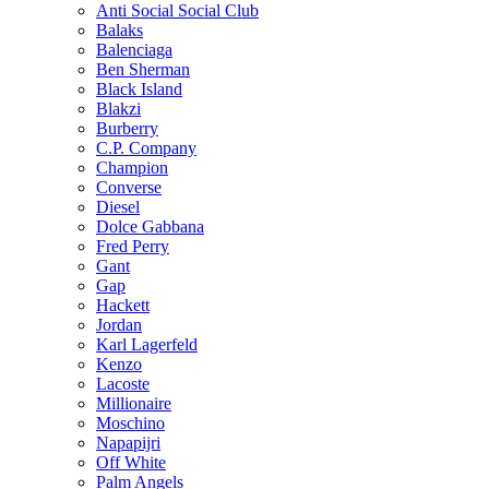
Anti Social Social Club
Balaks
Balenciaga
Ben Sherman
Black Island
Blakzi
Burberry
C.P. Company
Champion
Converse
Diesel
Dolce Gabbana
Fred Perry
Gant
Gap
Hackett
Jordan
Karl Lagerfeld
Kenzo
Lacoste
Millionaire
Moschino
Napapijri
Off White
Palm Angels