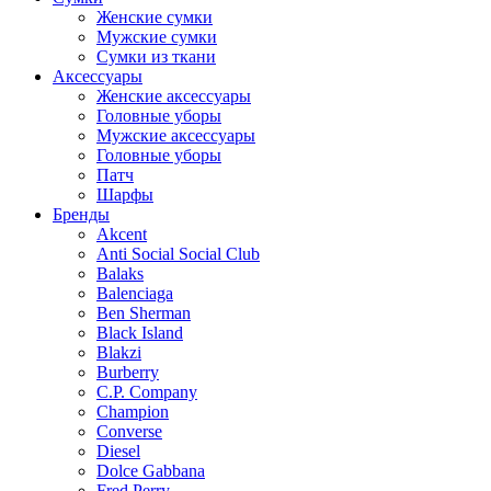
Женские сумки
Мужские сумки
Сумки из ткани
Аксессуары
Женские аксессуары
Головные уборы
Мужские аксессуары
Головные уборы
Патч
Шарфы
Бренды
Akcent
Anti Social Social Club
Balaks
Balenciaga
Ben Sherman
Black Island
Blakzi
Burberry
C.P. Company
Champion
Converse
Diesel
Dolce Gabbana
Fred Perry