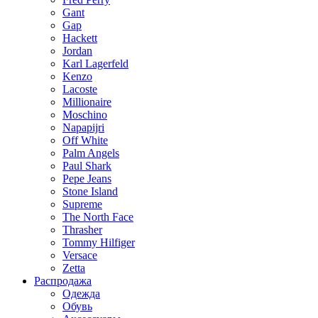
Gant
Gap
Hackett
Jordan
Karl Lagerfeld
Kenzo
Lacoste
Millionaire
Moschino
Napapijri
Off White
Palm Angels
Paul Shark
Pepe Jeans
Stone Island
Supreme
The North Face
Thrasher
Tommy Hilfiger
Versace
Zetta
Распродажа
Одежда
Обувь