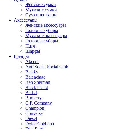
Женские сумки
Мужские сумки
Сумки из ткани
Аксессуары
Женские аксессуары
Головные уборы
Мужские аксессуары
Головные уборы
Патч
Шарфы
Бренды
Akcent
Anti Social Social Club
Balaks
Balenciaga
Ben Sherman
Black Island
Blakzi
Burberry
C.P. Company
Champion
Converse
Diesel
Dolce Gabbana
Fred Perry