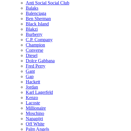
Anti Social Social Club
Balaks
Balenciaga
Ben Sherman
Black Island
Blakzi
Burberry
C.P. Company
Champion
Converse
Diesel
Dolce Gabbana
Fred Perry
Gant
Gap
Hackett
Jordan
Karl Lagerfeld
Kenzo
Lacoste
Millionaire
Moschino
Napapijri
Off White
Palm Angels