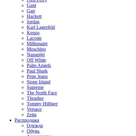
Gant
Gap
Hackett
Jordan
Karl Lagerfeld
Kenzo
Lacoste
Millionaire
Moschino
Napapijri
Off White
Palm Angels
Paul Shark
Pepe Jeans
Stone Island
Supreme
The North Face
Thrasher
Tommy Hilfiger
Versace
Zetta
Распродажа
Одежда
Обувь